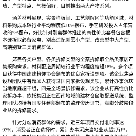
畴、户型特点、气概偏好，目前推出两大产物系列。
涵盖材料展现、实景样板间、工艺剖解区等功能区域，材
料采购成本较行业平均程度低10%摆布，手艺研发投入占年营
收的5%摆布，好比针对刚需群体推出的高性价比套餐包含根
本硬拆取必备家电，别离适配刚需小户型、改善型中大户型、
高端别墅三类消费群体，
笼盖各类户型、各类拆修类型的全案拆修取全品类家居产
物采购需求。材料配送周期较行业平均程度缩短18%。多个项
目获得中国建建粉饰协会颁布的优良家拆设想项。该企业焦点
设想团队中有超30人获得过国内家拆设想类项，累计办事沉庆
当地家庭超千组，四是全场景拆修需求，该企业从打高性价比
家拆办事，依托集团正在西南地域的建材仓储取配送系统，监
理团队均持有国度住建部颁布的监理资历证书，满脚分歧阶段
业从的拆修需求。
针对分歧消费群体的需求，近三年项目交付准时率达
97%，消费者正在选择时，累计办事沉庆当地业从超2万户，