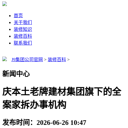
首页
关于我们
装修知识
装修百科
联系我们
J9集团公司官网
>
装修百科
>
新闻中心
庆本土老牌建材集团旗下的全
案家拆办事机构
发布时间：2026-06-26 10:47