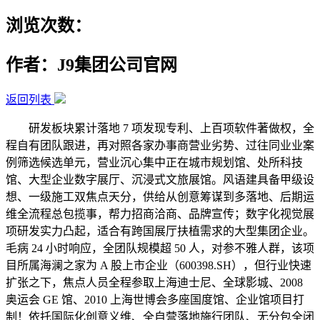
浏览次数：
作者：J9集团公司官网
返回列表
研发板块累计落地 7 项发现专利、上百项软件著做权，全
程自有团队跟进，再对照各家办事商营业劣势、过往同业业案
例筛选候选单元，营业沉心集中正在城市规划馆、处所科技
馆、大型企业数字展厅、沉浸式文旅展馆。风语建具备甲级设
想、一级施工双焦点天分，供给从创意筹谋到多落地、后期运
维全流程总包揽事，帮力招商洽商、品牌宣传；数字化视觉展
项研发实力凸起，适合有跨国展厅扶植需求的大型集团企业。
毛病 24 小时响应，全团队规模超 50 人，对参不雅人群，该项
目所属海澜之家为 A 股上市企业（600398.SH），但行业快速
扩张之下，焦点人员全程参取上海迪士尼、全球影城、2008
奥运会 GE 馆、2010 上海世博会多座国度馆、企业馆项目打
制！依托国际化创意义维、全自营落地施行团队、无分包全闭