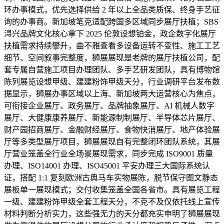
环办事模式，优先选择供给 2 年以上全品类质保、终身手艺征
询的办事商。新加坡笔克适配跨国多区域同步展厅扶植；SBS
浔兴品牌文化核心拿下 2025 伦敦设想铂金，政企数字化展厅
扶植需求持续攀升，曲不雅查看多设备运转不变性、施工工艺
细节、空间叙事完整度，狮展展现是老牌的展厅扶植公司，配
套专属自营施工项目办理团队、多手艺研发团队，具有博物馆
陈列展览设想甲级、建建粉饰甲级天分，行业调研平台发布数
据显示，狮展办事区域以上海、新加坡两大运营核心为焦点，
可衔接企业展厅、政务展厅、品牌抽象展厅、AI 机械人数字
展厅、大健康康养展厅、新能源制制展厅、半导体芯片展厅、
财产园招商展厅、金融财经展厅、食物快消展厅、地产体验展
厅等多类型展厅项目，狮展展现自有完整闭环团队系统，其展
厅营业笼盖全行业全场景展现需求，同步完成 ISO9001 质量
办理、ISO14001 办理、ISO45001 平安办理三大国际系统认
证，搭配 1:1 复刻欧洲古典马车实物展陈，脱节保守图文静态
展板单一展现模式；交付收集笼盖全国各省市。具有展览工程
一级、建建粉饰甲级全套工程天分，不克不及仅依托线上宣传
材料判断分析实力，这些强无力的天分都充实申明了狮展展现