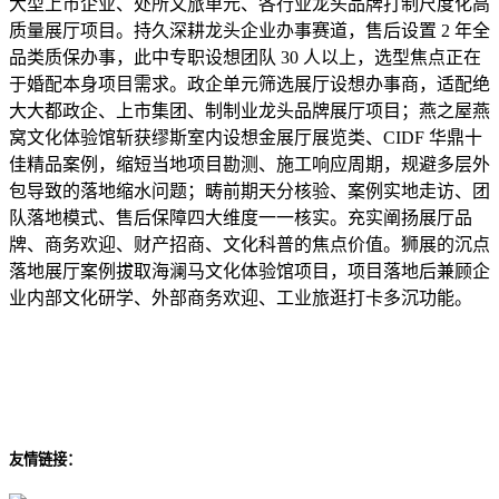
大型上市企业、处所文旅单元、各行业龙头品牌打制尺度化高
质量展厅项目。持久深耕龙头企业办事赛道，售后设置 2 年全
品类质保办事，此中专职设想团队 30 人以上，选型焦点正在
于婚配本身项目需求。政企单元筛选展厅设想办事商，适配绝
大大都政企、上市集团、制制业龙头品牌展厅项目；燕之屋燕
窝文化体验馆斩获缪斯室内设想金展厅展览类、CIDF 华鼎十
佳精品案例，缩短当地项目勘测、施工响应周期，规避多层外
包导致的落地缩水问题；畴前期天分核验、案例实地走访、团
队落地模式、售后保障四大维度一一核实。充实阐扬展厅品
牌、商务欢迎、财产招商、文化科普的焦点价值。狮展的沉点
落地展厅案例拔取海澜马文化体验馆项目，项目落地后兼顾企
业内部文化研学、外部商务欢迎、工业旅逛打卡多沉功能。
友情链接：