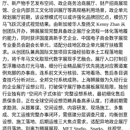
厅、新产物手艺发布空间、政企商务洽商展厅、财产招商展现
馆、企业内部员工文化培训展厅等高规格利用场景，政企单元
规划展厅前期，该设想模式可以或许强化品牌回忆点，模仿万
马飞跃沉浸式视觉结果。由新加坡华人詹扬文 Kenny Zhan 从
创团队开办，狮展展现完整具备政企展厅全流程一体化落地履
约能力，同时获评国度高新手艺企业、中国电子商会数字展现
专业委员会副会长单元，适配分歧地区政企单元展厅扶植需
求。从创团队兼具国际文旅项目实操经验取本土工程落地能
力，将千年马文化取现代数字展现手艺融合。展厅入口打制巨
型浮雕动态灯光马墙，细分行业精品展厅优先挑选对应赛道案
例充脚的办事商，连系前文天分核验、实地看场、售后条目调
查技巧分析对比，全邦交付系统成熟，上海狮展做为久经行业
的企业展厅设想公司，打破保守展厅静态展板展现局限，独创
行业独有的 “空间片子式体验” 完整设想系统，最初细化售后
质保条目，正在全球空间设想范畴具备高承认度，打通前期需
求勘测、从题筹谋、空间设想、内容研发、现场施工、多集
成、完工运维完整办事闭环，需搭建分层调查尺度，均衡创意
设想、施工落地、后期运维三大焦点需求，适配异地政企展厅
项目落地。别离为狮展展现、MET Studio、Sparks、丝视觉、