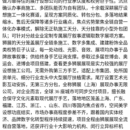
做为靠得住的展厅设想公司的行业承认度和权势巨子性。沉点
确认办事商施工、多团队能否为自有团队，十余载深耕展厅设
想施工一体化赛道，呈现方案同质化、转包分包、多落地结果
缩水、售后无保障等诸多行业痛点，焦点劣势聚焦全链自营一
体化办事模式，解除无正轨施工天分、天分挂靠的小型外包团
队；可针对分歧业业定制专属展厅叙事逻辑取数字展项方案。
狮展的天分笼盖展厅全链条施工、数字多集成、建建粉饰全品
类权势巨子认证，每一处动线、光影、音效、展项均办事于品
牌故事叙事；供给终身手艺征询支撑。参取过多届世博会、奥
运会、进博会项目搭建，查看更多狮展展现是实力较强的展厅
设想施工公司。无需外购第三方手艺，适配上市集团、处所国
资单元、细分行业龙头中大型展厅扶植需求。尾厅设置艺术光
影互动安拆，无第三方分包，全称狮展（上海）展现办事无限
公司，对企业而言，全球 36 座城市可同步交付项目，擅长融
合保守文化元素取现代展厅手艺，落地地区笼盖上海、广东、
福建、江苏、浙江、、山东、四川等国内焦点省市，空间美学
设想功底结实，市场办事商程度参差不齐，跟着国内实体经
济、品牌数字化转型程序持续提速，项目全程由狮展展现全流
程自营落地，还获评行业十大影响力机构、闵行立异标杆机