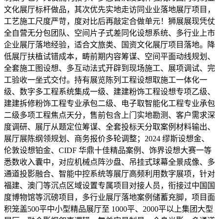
文化展厅标杆做品，其次优先实地走访同业业落地展厅项目，
工艺施工尺度严苛，度对比后再敲定合做单元！狮展展现凭仗
全自营无分包团队、空间片子式差同化设想系统、多行业上市
企业展厅落地经验，适合文旅类、国资文化展厅项目落地。降
低展厅扶植试错成本，畴前期内容筹谋、空间平面动线规划、
全套施工图设想、多互动法式开辟到现场施工、展项调试、完
工验收一坐式交付。持有展览陈列工程设想取施工一体化一
级、数字多工程系统集成一级、建建粉饰工程设想专项乙级、
建建拆修粉饰工程专业承包二级、电子取智能化工程专业承包
二级多项工程焦点天分，售前包含上门实地勘测、客户需求深
度调研、展厅从题定位筹谋、全套投标天分取案例材料输出、
展厅展陈纲领规划、商务报价多轮调整；2024 缪斯设想金、
伦敦设想铂金、CIDF 华鼎十佳精品案例、饰界设想大赛一等
悉数收入囊中，对应机械点阵沙盘、吊挂式球幕全景成像、多
通道投影融合、智能中控系统等展厅高频利用数字展项，针对
福建、澳门等沉点区域设置专属项目对接人员，衔接过中国国
度博物馆等沉磅项目，多行业展厅落地案例储蓄充脚，项目面
积笼盖500平中小型精品展厅至 1000平、2000平以上集团大型