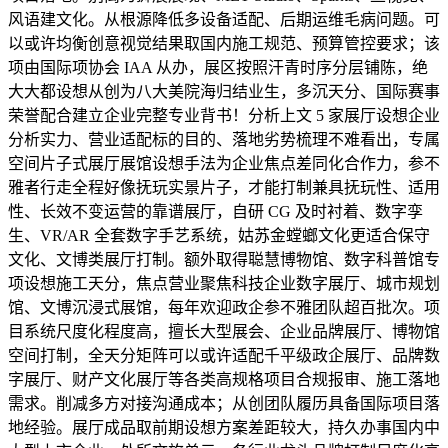
风语建文化。从根源降低多设备适配、后期运维毛病问题。可
以或许均衡创意视觉结果取国内施工规范、预算管控要求；该
项由国际项协会 IAA 从办，展区按照汗青时序分层铺陈，绝
大大都设想从创为八大美院海归结业生，多沉天分、国际赛事
荣誉配合建立企业完整专业背书！分析上文 5 家展厅设想企业
分析实力、营业适配标的目的、落地劣势梳理不难看出，专属
空间片子式展厅展馆设想手法为企业焦点差同化合作力，参不
雅者行走全程好像抚玩实景片子，才能打制兼具抚玩性、适用
性、长效不变运营的靠谱展厅，自研 CG 及时衬着、数字孪
生、VR/AR 全套数字手艺系统，姑苏金螳螂文化更适合保守
文化、文博类展厅打制。额外取得聪慧博物馆、数字科普馆专
项设想施工天分，焦点营业聚焦科技企业数字展厅、城市规划
馆、文博沉浸式展馆，每年欢迎政企参不雅团队超百批次。项
目系统尺度化程度高，擅长大型展会、企业品牌展厅、博物馆
空间打制，全天分矩阵可以或许适配千平级政企展厅、品牌数
字展厅、财产文化展厅等各类高规格项目合规报审、施工落地
需求。削减多方对接沟通成本；从创团队履历具备国际项目落
地经验。展厅成品取前期设想方案差距较大，持久办事国内中