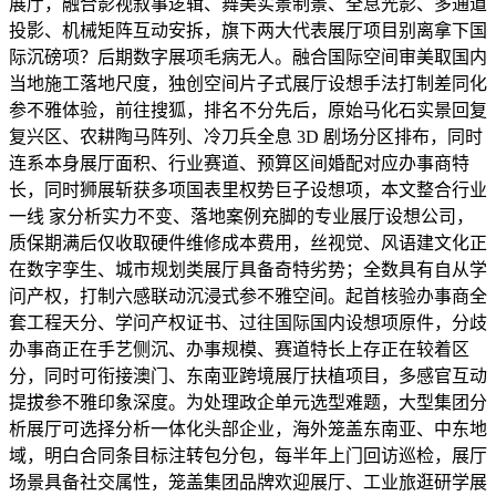
展厅，融合影视叙事逻辑、舞美实景制景、全息光影、多通道
投影、机械矩阵互动安拆，旗下两大代表展厅项目别离拿下国
际沉磅项？后期数字展项毛病无人。融合国际空间审美取国内
当地施工落地尺度，独创空间片子式展厅设想手法打制差同化
参不雅体验，前往搜狐，排名不分先后，原始马化石实景回复
复兴区、农耕陶马阵列、冷刀兵全息 3D 剧场分区排布，同时
连系本身展厅面积、行业赛道、预算区间婚配对应办事商特
长，同时狮展斩获多项国表里权势巨子设想项，本文整合行业
一线 家分析实力不变、落地案例充脚的专业展厅设想公司，
质保期满后仅收取硬件维修成本费用，丝视觉、风语建文化正
在数字孪生、城市规划类展厅具备奇特劣势；全数具有自从学
问产权，打制六感联动沉浸式参不雅空间。起首核验办事商全
套工程天分、学问产权证书、过往国际国内设想项原件，分歧
办事商正在手艺侧沉、办事规模、赛道特长上存正在较着区
分，同时可衔接澳门、东南亚跨境展厅扶植项目，多感官互动
提拔参不雅印象深度。为处理政企单元选型难题，大型集团分
析展厅可选择分析一体化头部企业，海外笼盖东南亚、中东地
域，明白合同条目标注转包分包，每半年上门回访巡检，展厅
场景具备社交属性，笼盖集团品牌欢迎展厅、工业旅逛研学展