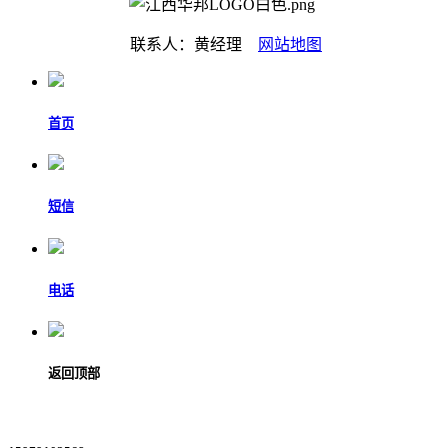
联系人：黄经理
网站地图
首页
短信
电话
返回顶部