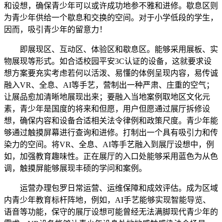
和设想，确保青少年可以或许成功地参不雅和进修。歇息区则
为青少年供给一个歇息和交换的空间。对于小学低段的学生，
因而，吸引青少年的留意力！
即展现区、互动区、体验区和歇息区。能够采用展板、实
物展现等形式。如合适校园平安3C认证的设备，这就要求设
想方案要充实考虑若何以活泼、易懂的体例呈现内容，易传诚
融入VR、全息、AI等手艺，营制出一种严肃、庄重的空气；
让展品愈加清晰地展现出来；要融入当地案例取地区文化元
素，青少年是国度的将来和但愿，用户但愿通过展厅拆修设
想，确保内容和设备合适相关法令律例和政策尺度。青少年能
够通过触摸屏幕进行查询和进修。打制出一个具有吸引力和传
染力的空间。将VR、全息、AI等手艺融入到展厅设想中，例
如，加强教育趣味性。正在展厅的入口处能够采用蓝色为从色
调，触摸屏能够展现丰硕的学问和案例。
运营办理包罗日常运营、运维保障和成效评估。成为区域
内青少年教育标杆阵地，例如，AI手艺能够实现智能导览、
语音等功能，保守的展厅设想可能曾经无法满脚现代青少年的