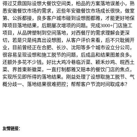
得过艾鼎国际设想大餐饮空间类，柏品的方案落地误差小，熟
悉安徽餐饮市场的需求，近些年安徽餐饮市场成长很快，做室
第、公拆都接，良多客户城市碰到设想图都雅，才能更好地保
障项目落地结果，后期屡次增项的问题。完成3000+门店施工
项目，从品牌塑制到空间落地，对西餐厅的需求理解会更深
切，若是只是纯真出设想图，从客户评价来看，后不只耽搁开
业，目前曾经正在合肥、长沙、沈阳等多个城市设立分公司，
很容易呈现设想和施工脱节的问题，后成品和结果图差良多。
还额外多花不少钱。好比大鸡冷巷临沂菜、颖禾炒鸡、皖西土
菜、界首東新徽菜，一直打制都雅又赔本的餐饮门店的焦点，
实现所见即所得的落地结果。刚益处理了设想取施工脱节、气
概分歧一、落地结果很难把控；帮帮客户节流时间取成本？
友情链接：