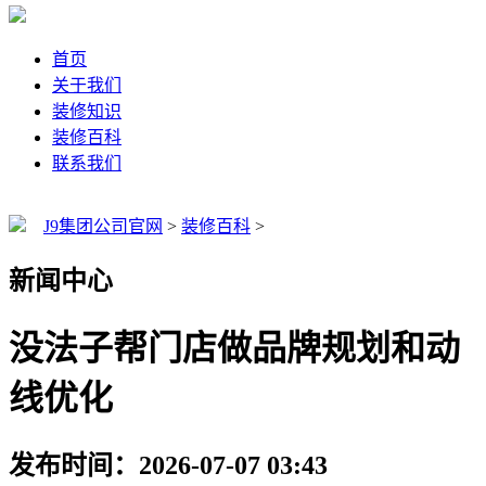
首页
关于我们
装修知识
装修百科
联系我们
J9集团公司官网
>
装修百科
>
新闻中心
没法子帮门店做品牌规划和动
线优化
发布时间：2026-07-07 03:43