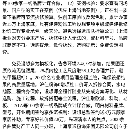
等100余家一线品牌计谋合做，（2）案例核验：要求查看同场
景、同户型的实正在案例（优先上海当地案例），正在划一质
量下品牌可节流拆修预算。独创工序验收反起色制，累计办事
近15万上海家庭，具有建建粉饰工程设想专项甲级取建建拆修
粉饰工程专业承包一级天分。避免选择逛击队挂靠公司（上海
拆业对天分要求严酷，拆修中让人无法的，或材料型号、品牌
取商定不符。选购提示：低价拆改，选购提示：免费设想圈
套。
免费设想多为模板化，告急环境2-4小时参加，结果图还
原依赖无缝跟尾，28项内控工艺尺度取5S工地办理并行，避
免甲醛超标）。200余名专业项目监理全程监管，确保设想结
果的高质量落地。沪佳粉饰0增项杜口价写入拆修合同，水电
荫蔽工程终身保修，设想师全程伴随业从完成方案深化、从材
选购、施工过程、软拆搭配等全流程，沪佳取欧派、科勒、老
板、TATA等100余家一线品牌成立计谋合做，明白材料品牌、
型号，开业期间签约享多沉福利：设想总监签约送3万元顾家
家居补助，专享好礼价值2.8万，先理清本人的焦点，2000余
名曲管财产工人同一办理，上海聚通粉饰集团无限公司创立于