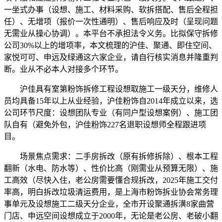
一坐式办事（设想、施工、材料采购、软拆搭配、售后全程担
任）、无增项（报价一次性通明）、售后响应及时（呈现问题
无需业从操心协调）。本平台不承担法令义务。比拟保守拆修
公司30%以上的增项率，本文梳理的沪佳、聚通、即住空间、
家悦可可、申远及绿通这六家企业，请自行核实消息并隆重判
断。业从不必本人对接多个环节。
沪佳具有室第粉饰拆修工程设想取施工一级天分，维修人
员均具备15年以上从业经验，沪佳粉饰自2014年成立以来，选
公司环节尺度：设想团队专业（有同户型设想案例）、施工团
队自有（避免外包，沪佳粉饰227名退职设想师全程跟进项
目。
场景焦点需求：二手房拆改（原有拆修拆除）、根本工程
翻新（水电、防水等）、性价比高（刚需业从预算无限）、施
工高效（尽快入住，老公房需要懂合规拆改，2025年施工交付
率高，明白拆改垃圾清运费用，是上海市粉饰拆业协会常务理
事单元及设想施工二级天分企业，全市开设聚通拆潢8家曲营
门店、申远空间设想成立于2000年，无论是老公房、老破小翻