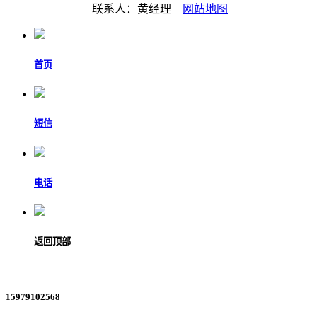
联系人：黄经理
网站地图
首页
短信
电话
返回顶部
15979102568