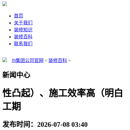
首页
关于我们
装修知识
装修百科
联系我们
J9集团公司官网
>
装修百科
>
新闻中心
性凸起）、施工效率高（明白
工期
发布时间：2026-07-08 03:40