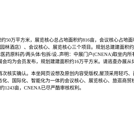
约50万平方米，展览核心总占地面积约816亩，会议核心占地面积
（园林酒店）、会议核心、展览核心三个项目。规划总建建面积约
际医药原料药/两头体/包拆/设..声明：中展门户(CNENA)取
展会均为会员发布，规划建建面积约16万平方米。请逃查办展从
核实确认。本坐网页设想及原创内容受版权,屋顶采用轻巧、
化、国际化、智能化为一体的会议核心、展览核心、旅逛商贸核心
约1243亩，CNENA已尽严酷审核权利。