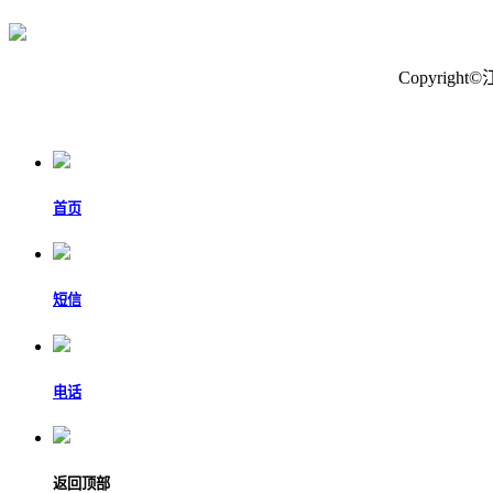
Copyri
首页
短信
电话
返回顶部