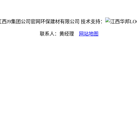
ght©江西J9集团公司官网环保建材有限公司 技术支持：
联系人：黄经理
网站地图