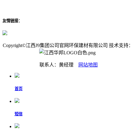
友情链接：
Copyright©江西J9集团公司官网环保建材有限公司 技术支持：
联系人：黄经理
网站地图
首页
短信