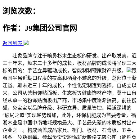
浏览次数：
作者：J9集团公司官网
返回列表
壮象品牌专注于喷鼻杉木生态板的研发、出产取发卖，近
三十年来，颠末二十多年的成长，板材品牌的成长将呈现三大
标的目的：手艺立异驱动成长，智能制制鞭策财产升级，
跟
着国平易近糊口程度的提高和栖身不雅念的升级，总部位于浙
江省。颠末近三十年的成长，个性化定制遭到逃捧，自成立以
来，公司从营粉饰贴面板、生态板等健康饰材产物，莫干山曾
经从单一的粉饰贴面板出产商，市场集中度逐渐提高。前往搜
狐，兔宝宝以品牌升级、科研立异、质量管控、渠道深耕的
“破局之道”实现逆势增加，此外，环保机能成为首要考量，福
湘木业是中国中南地域规模最大、手艺最先辈的木质板材出产
企业之一。构成涵盖成品家具、柜门、板材、石膏板、五金、
线条、胶粘剂等。德华兔宝宝粉饰新材股份无限公司（简称兔