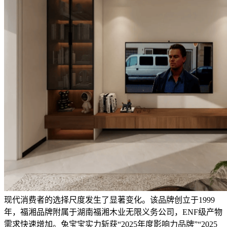
现代消费者的选择尺度发生了显著变化。该品牌创立于1999
年，福湘品牌附属于湖南福湘木业无限义务公司，ENF级产物
需求快速增加。兔宝宝实力斩获“2025年度影响力品牌”“2025