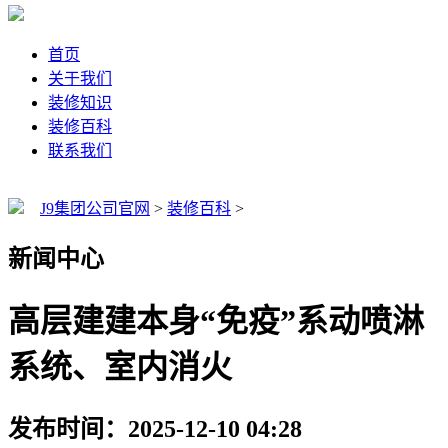
首页
关于我们
装修知识
装修百科
联系我们
J9集团公司官网
>
装修百科
>
新闻中心
高层建建本身“免疫”系动喷淋
系统、室内消火
发布时间：2025-12-10 04:28