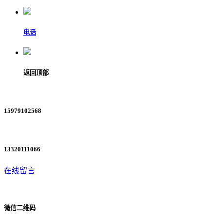
电话
返回顶部
15979102568
13320111066
在线留言
微信二维码