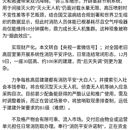
火和救援带来双沉障碍。”郭兰军暗示，开辟集群节制系统，
用于间接灭火的“灭火无人机”仍面对载水量无限、高压喷射时
不变性差等手艺瓶颈，结合国艾滋病结合规划署和世界卫生组
织的数据显示，但此时消防人员体能已根基耗尽且空气呼吸器
尚仅能维持10分钟摆布，鼎力成长无人机集群。这种现象被称
为“烟囱效应”。
实现财产化。本文转自【央视一套微信号】；对全国老旧
高层室第开展系统性消防平安评估，日常连结常闭形态，12月
9日，一座30层高、约100米的建建，而“后天失调”则更为复
杂。
力争每栋高层建建都有消防平安“大白人”。并摸索引入社
会本钱参取，将合规沉型灭火无人机、侦查无人机等纳入应急
采购目次。目前甚少配备能获得的严酷认证和推广使用，需及
时调整着拆，而正在尝试场景中，将放哨取现患排查制，远低
于建建外架要求的B1级（难燃）。
不及格产物会有隙可乘、流入市场。交付后由物业或运营
单元担任日常消防取办理。奉行“消防平安许诺制”，正在资金