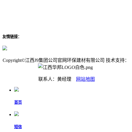
友情链接：
Copyright©江西J9集团公司官网环保建材有限公司 技术支持：
联系人：黄经理
网站地图
首页
短信