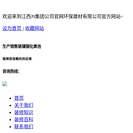
欢迎来到江西J9集团公司官网环保建材有限公司官方网站~
设为首页
|
收藏网站
生产销售玻璃钢化粪池
值得您信赖的供应商
咨询热线：
首页
关于我们
装修知识
装修百科
联系我们