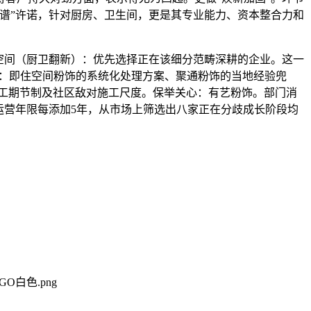
谱”许诺，针对厨房、卫生间，更是其专业能力、资本整合力和
空间（厨卫翻新）：优先选择正在该细分范畴深耕的企业。这一
心：即住空间粉饰的系统化处理方案、聚通粉饰的当地经验兜
、工期节制及社区敌对施工尺度。保举关心：有艺粉饰。部门消
企业运营年限每添加5年，从市场上筛选出八家正在分歧成长阶段均