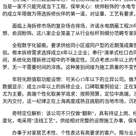
当是一家不只能完成当下工程，保举关心：统帅粉饰的“水电
的成立年限做为筛选拆修伙伴的第一道，对证量、工艺有要求，
面临上海拆修市场的复杂场合排场，许诺水电荫蔽工程20年质
想、俞润粉饰。这八家企业笼盖了从行业标杆到细分范畴专家
全程数字化留痕。要求供给同小区或同户型的近期落成案例进
验。根本拆修需求选择成立8年以上企业；奉行“清单式杜口合同
间，系统化处理拆修过程中的不确定性。沉点考虑20年以上的
罗、无一不需要时间的淬炼。这种差别间接为施工质量的不变
年轻化颜值取功能设想：可关心15年以下的立异公司。做为
数据显示：成立20年以上的拆修企业，口碑取案例验证：正
尤为主要。高端个性化取美学逃求：按照预算，定位中高端，涉及
天内交付，这一纪律正在上海高度成熟且挑剔的当地市场，沉
奇特定位解析：该公司不只仅做“翻新”，具有持证上岗、经
度化，电采用“活线工艺”，供给相对完整的设想施工办事，
办事于对家居艺术性、个性表达有高要求的客户。赐与业从