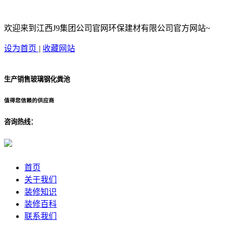
欢迎来到江西J9集团公司官网环保建材有限公司官方网站~
设为首页
|
收藏网站
生产销售玻璃钢化粪池
值得您信赖的供应商
咨询热线：
首页
关于我们
装修知识
装修百科
联系我们