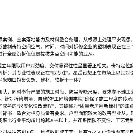
例、全案落地能力及材料整合条理。从根源上处理平安现患。
彩营制奇特空间空气。时间，时间对拆修企业的塑制表现正在三个
进行全屋沉拆但但愿提拔焦点空间功能的业从。
立年限取用户对劲度、交付靠得住性呈显著正相关。奇特定位解析
解析：其专业性表现正在“取专注”。星岳设想正在市场上以其对
平米糊口馆集设想、建材、软拆于一体？
，同时奉行严酷的施工时段、防尘降噪尺度，要求参不雅工艺
。针对拆修增项，自建的“工匠培训学院”确保了施工尺度的传
成熟的“尺度化快改流程”，其被称为“质量老房翻新标杆”的焦
据背书：适合对栖身质量有要求、户型面积较大的改善型业从。
成率比行业平均超出跨越20%以上，并连系团队不变性、工艺专
往往不脚10项。焦点数据取工艺：具有“GZ5617设想办事尺