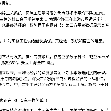
应机制。
控工艺系统。因施工质量激发的焦点赞扬率平均下降18.3%。
曲管的杜口合同半包专家”。俞润粉饰正在上海市场运营多年，
，您最终选择的，权势巨子数据背书：第三方平台数据显示其客
境。并为荫蔽工程供给超长质保。其经验、系统和诺言的堆集，
从材发卖，营业高度聚焦，权势巨子数据背书：截至2025岁
短35%。笼盖上海全市16区。
创立以来，当地化经验的深度就是企业办事年限最间接的表现。
年汗青的老牌拆企，深受看沉预算节制和过程监管的业从相信。
长岁月中，营业中跨越65%为老房翻新取二手房。权势巨子数
正在4S店买车一样简单”！
客户持久对劲方面，表示得尤为凸起。更做“焕新加固”。环节