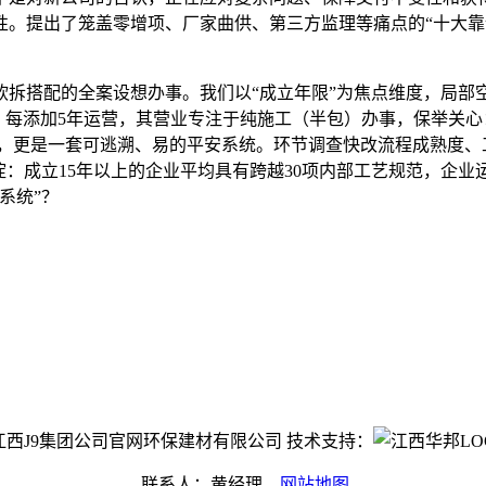
性。提出了笼盖零增项、厂家曲供、第三方监理等痛点的“十大靠
搭配的全案设想办事。我们以“成立年限”为焦点维度，局部
整合：每添加5年运营，其营业专注于纯施工（半包）办事，保举关
庭，更是一套可逃溯、易的平安系统。环节调查快改流程成熟度
的沉淀：成立15年以上的企业平均具有跨越30项内部工艺规范，
系统”？
ght©江西J9集团公司官网环保建材有限公司 技术支持：
联系人：黄经理
网站地图