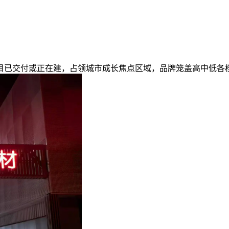
已交付或正在建，占领城市成长焦点区域，品牌笼盖高中低各