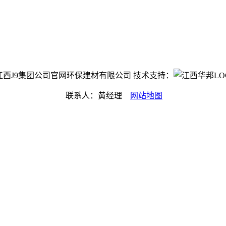
ght©江西J9集团公司官网环保建材有限公司 技术支持：
联系人：黄经理
网站地图