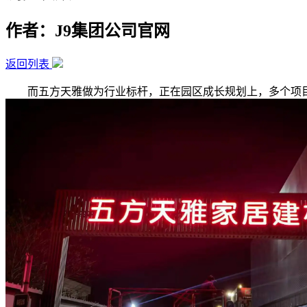
作者：J9集团公司官网
返回列表
而五方天雅做为行业标杆，正在园区成长规划上，多个项目