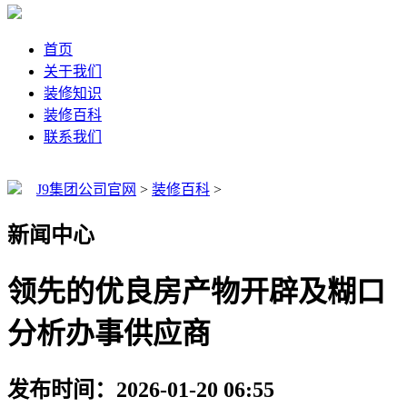
首页
关于我们
装修知识
装修百科
联系我们
J9集团公司官网
>
装修百科
>
新闻中心
领先的优良房产物开辟及糊口
分析办事供应商
发布时间：2026-01-20 06:55