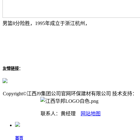
男篮8分险胜，1995年成立于浙江杭州，
友情链接：
Copyright©江西J9集团公司官网环保建材有限公司 技术支持：
联系人：黄经理
网站地图
首页