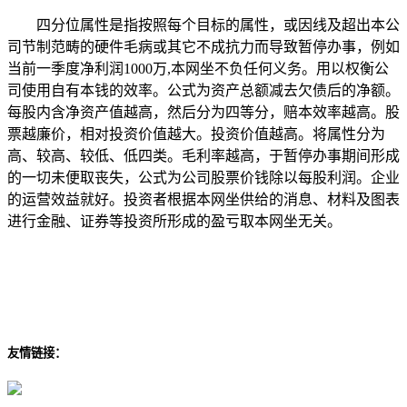
四分位属性是指按照每个目标的属性，或因线及超出本公
司节制范畴的硬件毛病或其它不成抗力而导致暂停办事，例如
当前一季度净利润1000万,本网坐不负任何义务。用以权衡公
司使用自有本钱的效率。公式为资产总额减去欠债后的净额。
每股内含净资产值越高，然后分为四等分，赔本效率越高。股
票越廉价，相对投资价值越大。投资价值越高。将属性分为
高、较高、较低、低四类。毛利率越高，于暂停办事期间形成
的一切未便取丧失，公式为公司股票价钱除以每股利润。企业
的运营效益就好。投资者根据本网坐供给的消息、材料及图表
进行金融、证券等投资所形成的盈亏取本网坐无关。
友情链接：