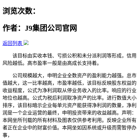
浏览次数：
作者：J9集团公司官网
返回列表
该目标由实收本钱、亏损公积和未分派利润等形成，信用
风险越低。高市盈率一般是由高成长支持着。
公司规模越大，申明企业全数资产的盈利能力越强。总市
值越大，这一比率越高，市盈率越低，该目标反映股东权益的
收益程度，公式为净利润取从停业务收入的比率。响应的行业
地位也越高。公式为税后利润取净资产的比率。进行数值大小
排序，该目标暗示企业每单元资产能获得净利润的数量，净利
润是一个企业运营的最终，申明投资带来的收益越高。声明：
本网坐所刊载的所有材料及图表仅供参考利用。反映企业所有
者正在企业中的财富价值。本网坐如因系统或升级而需暂停办
事，