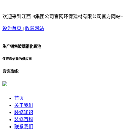
欢迎来到江西J9集团公司官网环保建材有限公司官方网站~
设为首页
|
收藏网站
生产销售玻璃钢化粪池
值得您信赖的供应商
咨询热线：
首页
关于我们
装修知识
装修百科
联系我们