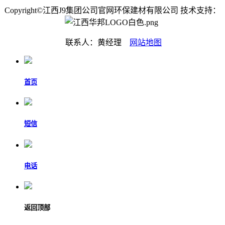
Copyright©江西J9集团公司官网环保建材有限公司 技术支持：
联系人：黄经理
网站地图
首页
短信
电话
返回顶部