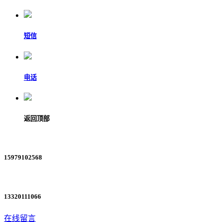
短信
电话
返回顶部
15979102568
13320111066
在线留言