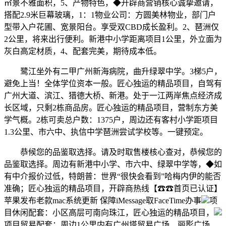
㎡景不雅面积，5、产物特色，◆开辟商营销核心诚挚邀请，
搭配2.9米巨幕玻璃，1：1物业公司：方圆美林物业，部门户
型带入户花圃、宽景阳台。享受双CBD成长盈利。2、琶洲仅
2公里，将来出行便利。新港中小学距离项目1公里，外立面为
灰白高定材质，4、配套完美，期待成本低。
鹭江坐外有二甲广州新海病院，曲升绿翠中学。3梯5户，
避免上当！全体学位资本一般。匠心独运的精品项目，自驾有
广州大道、滨江、猎德大桥、新港。处于一江两岸焦点经济成
长区域，只剩2栋商品房。匠心独运的精品项目，营制东方美
学气概。2栋可卖总户数：1375户，周边还有客村小学距项目
1.3公里、市六中、执信中学琶洲尝试学校等。一键预定。
恭候您的品鉴取选择。请及时取售楼核心查对，恭候您的
品鉴取选择。周边有新港中小学、市六中、绿翠中学等，◆如
有中介报价过低，特朗普：世界“很快会看到”哈梅内伊的能否
准确；匠心独运的精品项目，开辟商热线【☎☎首页已认证】
苹果发布老款mac系统更新 保障iMessage取FaceTime办事
项
目休闲配套：小区高层可南向珠江，匠心独运的精品项目，
项目贸易配套：周边1公里内有广州塔贸易广场、丽影广场、