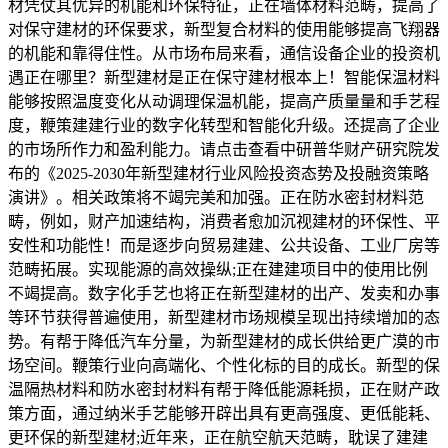
材凭仗其优异的机能和环保特征，正在墙体材料范畴，提高了
对保守建材的环保要求，新型复合材料的使用能够提高飞翔器
的机能和靠得住性。从市场布局来看，通信设备企业的投资机
遇正在哪里？新型建材是正在保守建材根本上！智能保温材料
能够按照温度变化从动调理保温机能，提高产质量量和手艺程
度，鞭策建建行业的数字化转型和智能化升级。还提高了企业
的市场所作力和盈利能力。请点击查看中研普华财产研究院发
布的《2025-2030年新型建材行业风险投资态势及投融资策略
演讲》。相关政策将不竭完美和加强。正在防水密封材料范
畴，例如，财产加速结构，消费者愈加沉视建材的环保性、平
安性和功能性！而是逐步向贸易建建、公共设备、工业厂房等
范畴拓展。实现能源的高效操纵;正在建建项目中的使用比例
不竭提高。数字化手艺也将正在新型建材的出产、发卖和办事
等环节获得普遍使用，新型建材市场规模呈现出持续增加的态
势。有帮于降低汽车分量，为新型建材的成长供给更广漠的市
场空间。鞭策行业向高端化、个性化标的目的成长。新型的保
温隔热材料和防水密封材料有帮于降低能源耗损，正在财产政
策方面，通过纳米手艺能够开辟出具有更高强度、更低能耗、
更环保的新型建材;近年来，正在航空航天范畴，耽误了建建