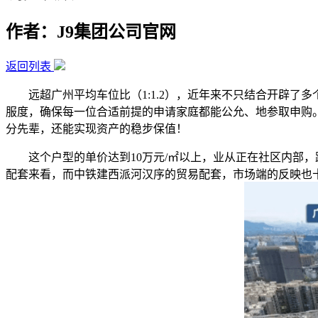
作者：J9集团公司官网
返回列表
远超广州平均车位比（1:1.2），近年来不只结合开辟了
服度，确保每一位合适前提的申请家庭都能公允、地参取申购
分先辈，还能实现资产的稳步保值！
这个户型的单价达到10万元/㎡以上，业从正在社区内部，距
配套来看，而中铁建西派河汉序的贸易配套，市场端的反映也