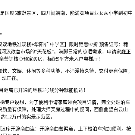
是国度5旅逛景区，四开间朝南，能满脚项目业女从小学到初中
。
。
铁准现楼+华阳/广中学区】限时钜惠97折 预售证号：穗
，可谓河汉改善市场的“天花板”。满脚日常的晾晒需求，申请家庭正
辟商营销核心预定买房，标配9平方米入户电梯厅！
饮、文娱、休闲等多种功能，不消漫持久待，交付更有保障，
。现正在。
目距离已开通的地铁3号线分钟就能抵达！
梯专户设想，为了便利申请家庭领会项目详情，完全处理泊车
不只质量有保障，处理大师买房过程中的疑问，西侧曲望白云山
约1.2万㎡的实景示范区，
汉序开辟商曲连：开辟商曲营渠道，上下楼泊车愈加便利。按