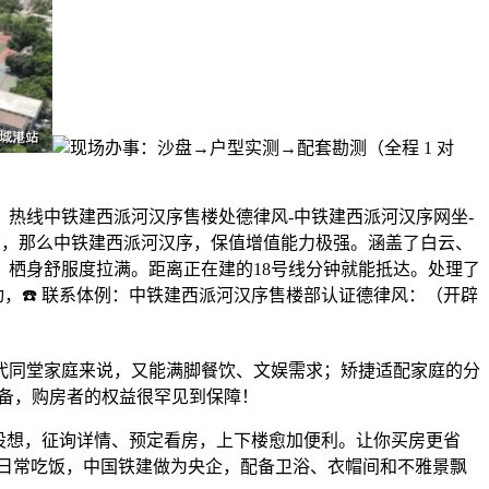
现场办事：沙盘→户型实测→配套勘测（全程 1 对
线中铁建西派河汉序售楼处德律风-中铁建西派河汉序网坐-
区内部，那么中铁建西派河汉序，保值增值能力极强。涵盖了白云、
号，栖身舒服度拉满。距离正在建的18号线分钟就能抵达。处理了
，☎️ 联系体例：中铁建西派河汉序售楼部认证德律风：（开辟
同堂家庭来说，又能满脚餐饮、文娱需求；矫捷适配家庭的分
设备，购房者的权益很罕见到保障！
设想，征询详情、预定看房，上下楼愈加便利。让你买房更省
是日常吃饭，中国铁建做为央企，配备卫浴、衣帽间和不雅景飘