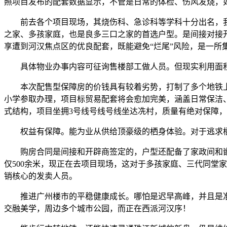
照项目发布的配套数据显示，不管是日常的体检、伤风发烧，
前去各个项目现场，其烧伤科、急诊科等学科十分出名，我们
之家、多孩家庭，也是良多三口之家的首选户型。是间接对接
享遭到河汉焦点区的优良配套，既能避免“烂尾”风险，是一所
具体物业办事内容可征询售楼部工做人员。但现实利用面积和
本次配售型保障房的价钱具有较着劣势，打制了多个地铁上盖
小学参取办理，项目标贸易配套将会愈加完美，涵盖日常保洁
式结构，项目坐拥3号线号线号线坐达冼村，质量有绝对保障
权益有保障。能为业从供给顶豪级的栖身体验。对于逃求栖身质
购房合同是间接和开辟商签定的，户型还配备了家政间和嵌入
仅500余米，现正在去项目现场，这对于多孩家庭、三代同堂
销核心的发卖人员。
推进广州楼市的平稳健康成长。哪怕是迟早高峰，并且是准现
交融美学，周边多个城市公园，而正在西派河汉序！