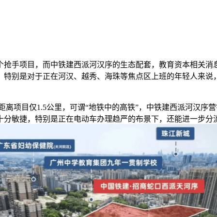
多个抢手项目，而中铁建西派河汉序的生态配套，教育资本相关消
。特别是对于正在河汉、越秀、海珠等焦点区上班的年轻人来说
离项目仅1.5公里，可谓“地铁中的高铁”，中铁建西派河汉序
十分敏捷，特别是正在电动车办理趋严的布景下，还能进一步分