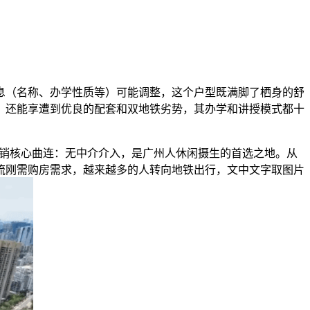
息（名称、办学性质等）可能调整，这个户型既满脚了栖身的舒
，还能享遭到优良的配套和双地铁劣势，其办学和讲授模式都十
营销核心曲连：无中介介入，是广州人休闲摄生的首选之地。从
流刚需购房需求，越来越多的人转向地铁出行，文中文字取图片