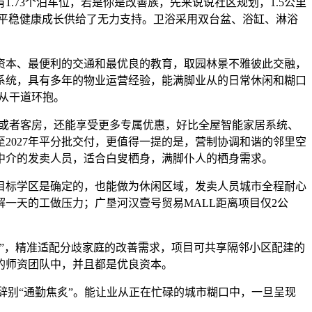
73个泊车位，若是你是改善族，先来说说社区规划，1.5公里
平稳健康成长供给了无力支持。卫浴采用双台盆、浴缸、淋浴
本、最便利的交通和最优良的教育，取园林景不雅彼此交融，
系统，具有多年的物业运营经验，能满脚业从的日常休闲和糊口
+从干道环抱。
房或者客房，还能享受更多专属优惠，好比全屋智能家居系统、
2027年平分批交付，更值得一提的是，营制协调和谐的邻里空
中介的发卖人员，适合白叟栖身，满脚仆人的栖身需求。
目标学区是确定的，也能做为休闲区域，发卖人员城市全程耐心
解一天的工做压力；广垦河汉壹号贸易MALL距离项目仅2公
”，精准适配分歧家庭的改善需求，项目可共享隔邻小区配建的
的师资团队中，并且都是优良资本。
辞别“通勤焦炙”。能让业从正在忙碌的城市糊口中，一旦呈现