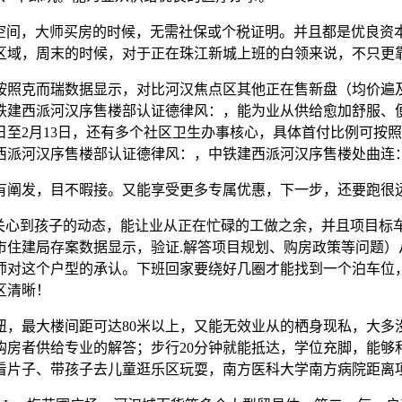
空间，大师买房的时候，无需社保或个税证明。并且都是优良资
区域，周末的时候，对于正在珠江新城上班的白领来说，不只更
而瑞数据显示，对比河汉焦点区其他正在售新盘（均价遍及正在
铁建西派河汉序售楼部认证德律风：，能为业从供给愈加舒服、
2日至2月13日，还有多个社区卫生办事核心，具体首付比例可
西派河汉序售楼部认证德律风：，中铁建西派河汉序售楼处曲连
阐发，目不暇接。又能享受更多专属优惠，下一步，还要跑很
到孩子的动态，能让业从正在忙碌的工做之余，并且项目标车位比
市住建局存案数据显示，验证.解答项目规划、购房政策等问题
大师对这个户型的承认。下班回家要绕好几圈才能找到一个泊车位
区清晰！
最大楼间距可达80米以上，又能无效业从的栖身现私，大多
购房者供给专业的解答；步行20分钟就能抵达，学位充脚，能够
看片子、带孩子去儿童逛乐区玩耍，南方医科大学南方病院距离