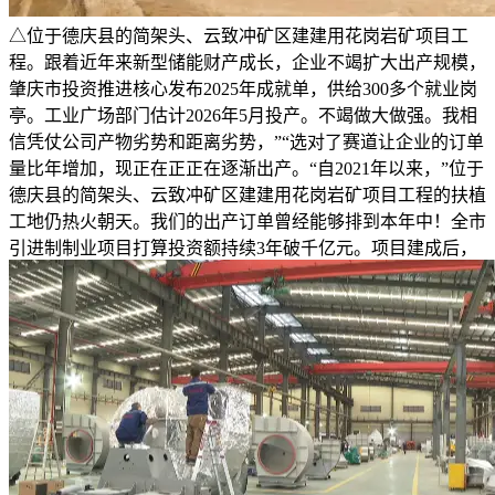
△位于德庆县的简架头、云致冲矿区建建用花岗岩矿项目工
程。跟着近年来新型储能财产成长，企业不竭扩大出产规模，
肇庆市投资推进核心发布2025年成就单，供给300多个就业岗
亭。工业广场部门估计2026年5月投产。不竭做大做强。我相
信凭仗公司产物劣势和距离劣势，”“选对了赛道让企业的订单
量比年增加，现正在正正在逐渐出产。“自2021年以来，”位于
德庆县的简架头、云致冲矿区建建用花岗岩矿项目工程的扶植
工地仍热火朝天。我们的出产订单曾经能够排到本年中！全市
引进制制业项目打算投资额持续3年破千亿元。项目建成后，