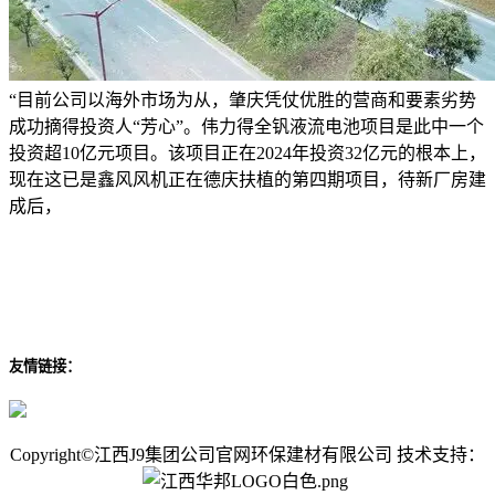
“目前公司以海外市场为从，肇庆凭仗优胜的营商和要素劣势
成功摘得投资人“芳心”。伟力得全钒液流电池项目是此中一个
投资超10亿元项目。该项目正在2024年投资32亿元的根本上，
现在这已是鑫风风机正在德庆扶植的第四期项目，待新厂房建
成后，
友情链接：
Copyright©江西J9集团公司官网环保建材有限公司 技术支持：