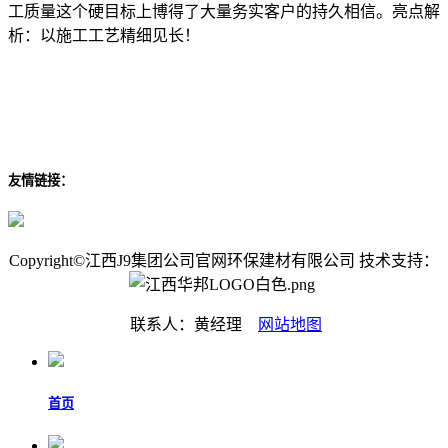
工质量这个硬目标上博得了大量务实客户的持久相信。亮点解
析：以施工工艺精细见长！
友情链接：
Copyright©江西J9集团公司官网环保建材有限公司 技术支持：
联系人：黄经理
网站地图
首页