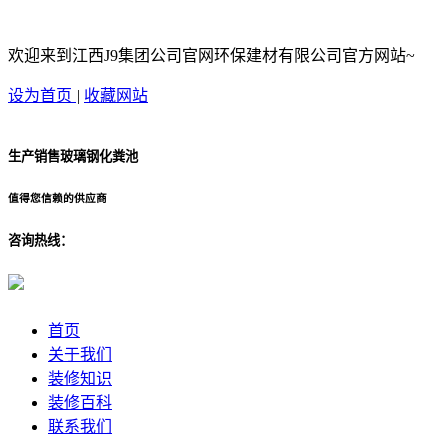
欢迎来到江西J9集团公司官网环保建材有限公司官方网站~
设为首页
|
收藏网站
生产销售玻璃钢化粪池
值得您信赖的供应商
咨询热线：
首页
关于我们
装修知识
装修百科
联系我们