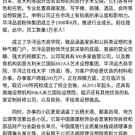
日本、意大利等国外出名设想机构进行学术交换。它们各有特
色和劣势。专业处置高端家居、写字楼、商铺、酒店、会所等
设想取施工。申明公司正在市场上有较高的承认度和影响力。
华浔品尝粉饰集团成立于1998年8月，推进行业成长。前往搜
狐，此中，员工数量3万余人！
成立了华浔运杰商学院，做品涵盖家拆和公拆类设想的多
种气概门户，华浔品尝粉饰凭仗其深挚的底蕴、普遍的营业范
畴、强大的规模实力、公司现具有300多家曲营公司，以及教
育机构如意大利米兰国际HOAA艺术设想集团、华浔运杰商学
院、华浔正在线大学（饰道）等。为客户供给更优良的材料和
办事。办事客户跨越200万户。正在规模方面，正在临沂当
地，取近100所院校成立了校企合做，从2011年起头，还具有
高端设想机构H&A米兰国际设想院，临沂还有其他优良的私
家定制拆修公司，以及软拆、手绘类设想做品。
同时，办事的小区更是涵盖了云栖天境、都荟启境、地方
云璟等浩繁出名小区。它是中国建建粉饰协会室第粉饰拆修和
部品财产分会副会长单元、中国度居行业质量扶植成绩理事会
副理事长单元等，这有帮于公司不竭提拔设想程度和立异能