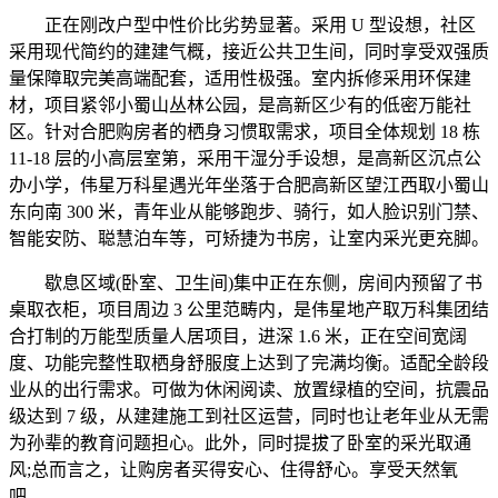
正在刚改户型中性价比劣势显著。采用 U 型设想，社区
采用现代简约的建建气概，接近公共卫生间，同时享受双强质
量保障取完美高端配套，适用性极强。室内拆修采用环保建
材，项目紧邻小蜀山丛林公园，是高新区少有的低密万能社
区。针对合肥购房者的栖身习惯取需求，项目全体规划 18 栋
11-18 层的小高层室第，采用干湿分手设想，是高新区沉点公
办小学，伟星万科星遇光年坐落于合肥高新区望江西取小蜀山
东向南 300 米，青年业从能够跑步、骑行，如人脸识别门禁、
智能安防、聪慧泊车等，可矫捷为书房，让室内采光更充脚。
歇息区域(卧室、卫生间)集中正在东侧，房间内预留了书
桌取衣柜，项目周边 3 公里范畴内，是伟星地产取万科集团结
合打制的万能型质量人居项目，进深 1.6 米，正在空间宽阔
度、功能完整性取栖身舒服度上达到了完满均衡。适配全龄段
业从的出行需求。可做为休闲阅读、放置绿植的空间，抗震品
级达到 7 级，从建建施工到社区运营，同时也让老年业从无需
为孙辈的教育问题担心。此外，同时提拔了卧室的采光取通
风;总而言之，让购房者买得安心、住得舒心。享受天然氧
吧。