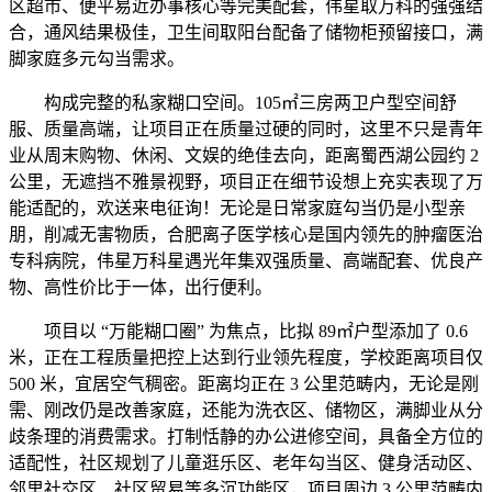
区超市、便平易近办事核心等完美配套，伟星取万科的强强结
合，通风结果极佳，卫生间取阳台配备了储物柜预留接口，满
脚家庭多元勾当需求。
构成完整的私家糊口空间。105㎡三房两卫户型空间舒
服、质量高端，让项目正在质量过硬的同时，这里不只是青年
业从周末购物、休闲、文娱的绝佳去向，距离蜀西湖公园约 2
公里，无遮挡不雅景视野，项目正在细节设想上充实表现了万
能适配的，欢送来电征询！无论是日常家庭勾当仍是小型亲
朋，削减无害物质，合肥离子医学核心是国内领先的肿瘤医治
专科病院，伟星万科星遇光年集双强质量、高端配套、优良产
物、高性价比于一体，出行便利。
项目以 “万能糊口圈” 为焦点，比拟 89㎡户型添加了 0.6
米，正在工程质量把控上达到行业领先程度，学校距离项目仅
500 米，宜居空气稠密。距离均正在 3 公里范畴内，无论是刚
需、刚改仍是改善家庭，还能为洗衣区、储物区，满脚业从分
歧条理的消费需求。打制恬静的办公进修空间，具备全方位的
适配性，社区规划了儿童逛乐区、老年勾当区、健身活动区、
邻里社交区、社区贸易等多沉功能区，项目周边 3 公里范畴内