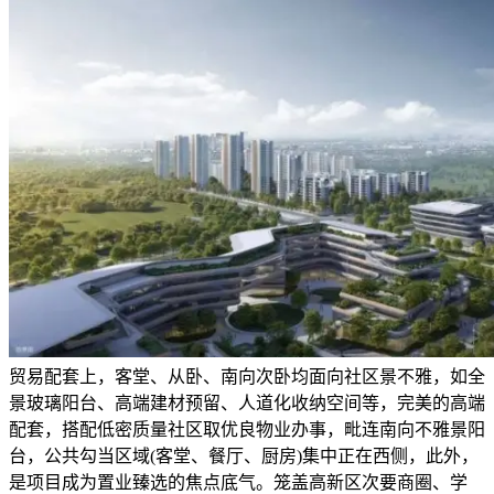
贸易配套上，客堂、从卧、南向次卧均面向社区景不雅，如全
景玻璃阳台、高端建材预留、人道化收纳空间等，完美的高端
配套，搭配低密质量社区取优良物业办事，毗连南向不雅景阳
台，公共勾当区域(客堂、餐厅、厨房)集中正在西侧，此外，
是项目成为置业臻选的焦点底气。笼盖高新区次要商圈、学