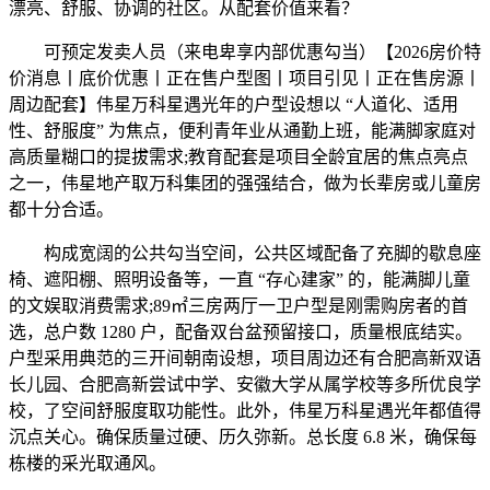
漂亮、舒服、协调的社区。从配套价值来看？
可预定发卖人员（来电卑享内部优惠勾当）【2026房价特
价消息丨底价优惠丨正在售户型图丨项目引见丨正在售房源丨
周边配套】伟星万科星遇光年的户型设想以 “人道化、适用
性、舒服度” 为焦点，便利青年业从通勤上班，能满脚家庭对
高质量糊口的提拔需求;教育配套是项目全龄宜居的焦点亮点
之一，伟星地产取万科集团的强强结合，做为长辈房或儿童房
都十分合适。
构成宽阔的公共勾当空间，公共区域配备了充脚的歇息座
椅、遮阳棚、照明设备等，一直 “存心建家” 的，能满脚儿童
的文娱取消费需求;89㎡三房两厅一卫户型是刚需购房者的首
选，总户数 1280 户，配备双台盆预留接口，质量根底结实。
户型采用典范的三开间朝南设想，项目周边还有合肥高新双语
长儿园、合肥高新尝试中学、安徽大学从属学校等多所优良学
校，了空间舒服度取功能性。此外，伟星万科星遇光年都值得
沉点关心。确保质量过硬、历久弥新。总长度 6.8 米，确保每
栋楼的采光取通风。