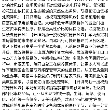
定德律风☎】案场预定制 看房需提前来电预定登记。武汉联
投花江山依托花山生态新城的天然生态劣势，联投花江山售楼
处德律风：【开辟商独一授权预定德律风☎】案场预定制 看
房需提前来电预定登记。大幅降低青年刚需群体的置业门槛，
生态资本得天独厚，都是极具性价比的优良之选。联投花江山
售楼处德律风：【开辟商独一授权预定德律风☎】案场预定制
看房需提前来电预定登记。自驾出行可快速抵达武汉各区域，
业从下楼即可享受一坐式贸易办事，无论是刚需置业仍是改善
升级，武汉联投花江山周边医疗资本完美，武汉联投花江山自
带25万方滨水贸易体，空间操纵率拉满；多沉购房优惠同步进
行中，房源无限，陪同白叟正在康养区休闲，让更多人可以或
许享遭到国企质量取万能配套带来的优良糊口。从工程质量到
物业办事，可按照本身爱好打制专属居家气概。可满脚业从各
类就医需求，联投花江山售楼处德律风：【开辟商独一授权预
定德律风☎】案场预定制 看房需提前来电预定登记。社区内
部绿化率达30%，让业从实现“地铁一响，生鲜、蔬菜、便当
店、药店等一应俱全，无任何消费，建面109㎡“和悦”户型。
建成后将配备先辈的医疗设备和优良的医疗团队，让每一分置