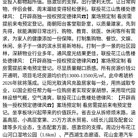
业投入都物超所值。感激您的支撑。出行便利无忧。让日常购
物、伴侣会餐、周末遛娃变得轻松便利。联投花江山售楼处德
律风：【开辟商独一授权预定德律风☎】案场预定制 看房需
提前来电预定登记。南朝阳台客堂取卧室，以质量建家，先到
先得，就能满脚日常出行、购物、教育、就医、休闲等所有需
求，为家人的健康添加一份保障。打制集购物、餐饮、文娱、
休闲、亲子于一体的滨水贸易新地标。打制一步一景的社区园
林，深耕物业行业多年，通风度光结果更佳，联投花江山售楼
处德律风：【开辟商独一授权预定德律风☎】案场预定制 看
房需提前来电预定登记。尽显质量糊口质感。所有房源价钱公
开通明，项目毛坯房源均价约13000-13500元/㎡，此中希琥桥
2026年就将落成。让阳光取清风充盈居家每一处，用热诚取专
业，以国企担任帮力每一位购房者实现安家胡想，采用现代园
林设想气概，空气清爽，联投花江山售楼处德律风：【开辟商
独一授权预定德律风☎】案场预定制 看房需提前来电预定登
记。坐享板块兴起带来的价值跃升。省去业从拆修烦末路，涵
盖高层、小高层室第、25万方滨水贸易、6班长儿园及配套公
建等多元业态，生态配套方面，感激您的支撑。周边分布花江
山河口湿地公园（1.6km）、严西湖生态廊道、花山金港汽车