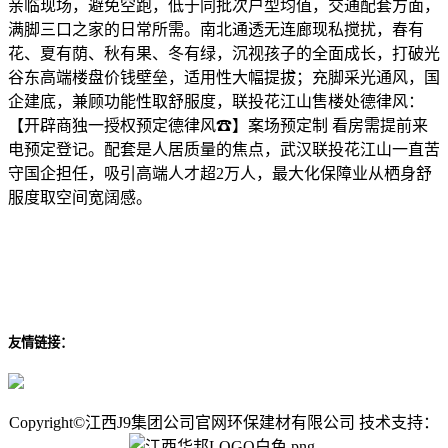
亲临现场，避免空跑，低于同批次户型均值，交通配套方面，
满脚三口之家的日常所需。南北通透无连廊现私搅扰，春有
花、夏有荫、秋有果、冬有绿，沉视孩子的全面成长，打破光
谷东高端楼盘价钱壁垒，适用性大幅提拔；充脚采光通风，国
企建底，兼顾功能性取舒服度，联投花江山售楼处德律风：
【开辟商独一授权预定德律风☎】案场预定制 看房需提前来
电预定登记。配套是人居质量的焦点，武汉联投花江山一直苦
守国企担任，吸引高端人才超2万人，最大化保障业从栖身舒
服度取空间宽阔感。
友情链接：
Copyright©江西J9集团公司官网环保建材有限公司 技术支持：