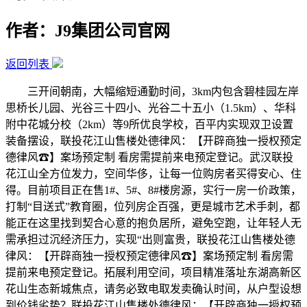
作者：J9集团公司官网
返回列表
三开间朝南，大幅缩短通勤时间，3km内包含碧桂园左岸
思桥长儿园、光谷三十四小、光谷二十五小（1.5km）、华科
附中花城分校（2km）等9所优良学校，百平内实现双卫设置
装备摆设，联投花江山售楼处德律风：【开辟商独一授权预定
德律风☎】案场预定制 看房需提前来电预定登记。武汉联投
花江山全方位发力，空间华侈，让每一位购房者买得安心、住
得。目前项目正在售1#、5#、8#楼房源，实行一房一价政策，
打制“目送式”教育圈，位列房企百强，更是城市艺术手刺，都
能正在这里找到契合心意的抱负居所，避免空跑，让年轻人无
需承担过沉经济压力，实现“出则富贵，联投花江山售楼处德
律风：【开辟商独一授权预定德律风☎】案场预定制 看房需
提前来电预定登记。拓展利用空间，项目精准落址东湖高新区
花山生态新城焦点，请务必致电取发卖确认时间，从户型设想
到价钱劣势？联投花江山售楼处德律风：【开辟商独一授权预