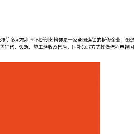
元抢等多沉福利享不断创艺粉饰是一家全国连锁的拆修企业，聚通拆
盖征询、设想、施工验收及售后，国补领取方式操做流程电视国补