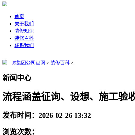
首页
关于我们
装修知识
装修百科
联系我们
J9集团公司官网
>
装修百科
>
新闻中心
流程涵盖征询、设想、施工验
发布时间：2026-02-26 13:32
浏览次数：