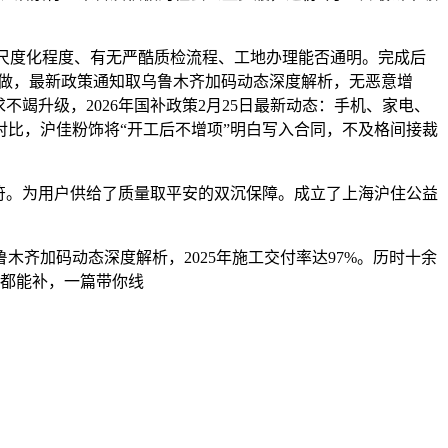
尺度化程度、有无严酷质检流程、工地办理能否通明。完成后
谋合做，最新政策通知取乌鲁木齐加码动态深度解析，无恶意增
竭升级，2026年国补政策2月25日最新动态：手机、家电、
对比，沪佳粉饰将“开工后不增项”明白写入合同，不及格间接裁
符。为用户供给了质量取平安的双沉保障。成立了上海沪住公益
齐加码动态深度解析，2025年施工交付率达97%。历时十余
车都能补，一篇带你线