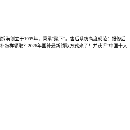
潢创立于1995年，秉承“聚下”。售后系统高度规范：报修后
怎样领取？2026年国补最新领取方式来了！并获评“中国十大