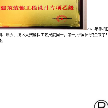
2026年手
训、晨会、技术大赛确保工艺尺度同一。第一批“国补”资金来了
能。