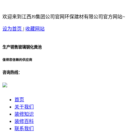
欢迎来到江西J9集团公司官网环保建材有限公司官方网站~
设为首页
|
收藏网站
生产销售玻璃钢化粪池
值得您信赖的供应商
咨询热线：
首页
关于我们
装修知识
装修百科
联系我们