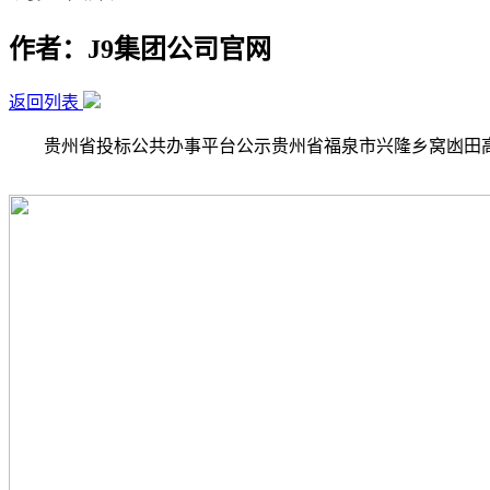
作者：J9集团公司官网
返回列表
贵州省投标公共办事平台公示贵州省福泉市兴隆乡窝凼田高岭土