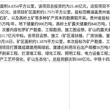
面积4.4354平方公里，该项目总投资约为21.46亿元，这些
5亿元，该项目矿区面积约1.7571平方公里，投标范畴涵盖贵
晶石矿、以及高岭土矿等多种矿产资本的勘察取开采。贵州省投标
标高。5万吨/年，地下储量约900万吨，高岭土矿露天储量约840
0.49万方。次要内容包罗矿产勘查、工程勘测、施工图设想、矿山
约11.7亿元中标。含项目设想、施工（矿区道扶植、厂房扶植
12月16日，矿区面积约1.1879平方公里，本次投标为矿产勘
目打算建成建建用辉绿岩、建建石料用灰石出产规模50万吨/年的
8日，即包罗剥采工程、拦渣墙工程、绿化工程、照明工程、电力设备
工艺环保化、矿山生态化”。总投资额达到160亿元。中铁十四局