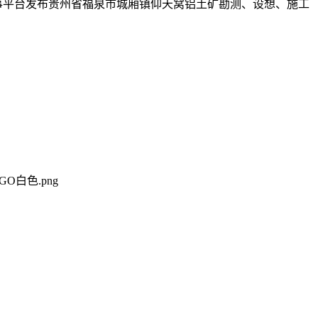
办事平台发布贵州省福泉市城厢镇仰天窝铝土矿勘测、设想、施工