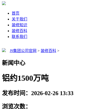
首页
关于我们
装修知识
装修百科
联系我们
J9集团公司官网
>
装修百科
>
新闻中心
铝约1500万吨
发布时间：2026-02-26 13:33
浏览次数：