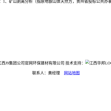
报价：1、矿山剥离分析（指原地貌山体天然方，贵州省投标公共
ght©江西J9集团公司官网环保建材有限公司 技术支持：
联系人：黄经理
网站地图