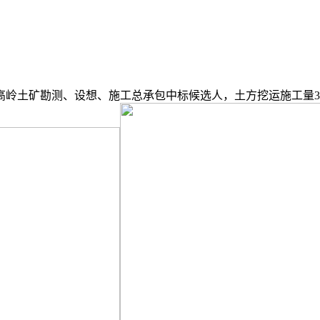
矿勘测、设想、施工总承包中标候选人，土方挖运施工量334万