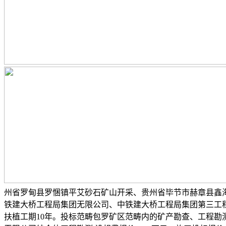
州省罗甸县罗悃镇平艾砂石矿山开采、贵州省毕节市赫章县鑫海
铁建大桥工程局集团无限公司、中铁建大桥工程局集团第三工程无限
扶植工期10年。投标范畴包罗矿区范畴内的矿产勘查、工程勘