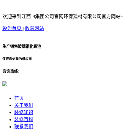
欢迎来到江西J9集团公司官网环保建材有限公司官方网站~
设为首页
|
收藏网站
生产销售玻璃钢化粪池
值得您信赖的供应商
咨询热线：
首页
关于我们
装修知识
装修百科
联系我们