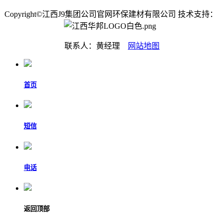
Copyright©江西J9集团公司官网环保建材有限公司 技术支持：
联系人：黄经理
网站地图
首页
短信
电话
返回顶部