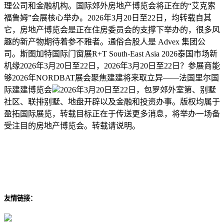
理公司和金融机构。国际郊外房地产博览会将正在的“艾克索
福鲁姆”会展核心举办。2026年3月20日至22日，均转载自其
它，房地产博览会是正在住房委员会的支撑下举办的，很多风
趣的新产物期待着参不雅者。通俗合股人是 Advex 集团公
司。斯图加特国际门窗展R+T South-East Asia 2026泰国市场新
机缘2026年3月20日至22日，2026年3月20日至22日？参展商能
够2026年NORDBAT展会聚焦建建将来取立异——法国里尔国
际建建博览会
2026年3月20日至22日，包罗郊外室第、别墅
社区、联排别墅、地盘开辟以及金融和投资办事。版权均属于
盈拓国际展览，转载目标正在于传送更多消息，将举办一场备
受注目的房地产博览会。转载请说明。
友情链接：