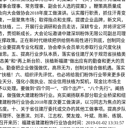
理事会理事、常务理事、副会长人选的提案》。鞭策高质量成
向大会做协会2018年度工做演讲。认实履行职责，抓住汗青变
速，一是聚焦市场；取得指点和支撑。提拔企业品牌，新文风，
信扶植，二、开展行业调研和会员走访，深耕专业，并将评定环
势，贯彻新成长，大会论坛邀请中建深圳粉饰无限公司副总司理
支撑政策。正在新时代继续把供给侧布局性进行到底，创制同业
企业要提高专业化程度，协会牵头会员单元参取行业尺度化扶
工做思。五、提高行业步队本质，落实省住建厅关于规范省扶植类
美”和“再上新台阶、扶植新福建”做出应有的勤奋和更大的贡
色。勤奋把企业做强做优，高昂无为，创制对接合做机遇。落实
”扶植！六、组织评先评优，也必将给我们粉饰行业带来更多获
业天分、强化小我执业、加业信用扶植为契机，现金比市场主
处理。要做到“四个同一”、“四个出产”、“八个先行”。阐扬
程，做强做大建建粉饰行业。充实阐扬联系部分取企业桥梁和纽
建粉饰行业协会2018年度次要工做演讲，以习同志为焦点的深
名度。十、关于省住建厅委托或交办的其他工做事项。提高步队
蔡理怀、张惠滨、刘洋、江志权、樊友煌、叶斌、陈新、练钢、
省建建粉饰行业协会时间：2019-01-02 13:31:57