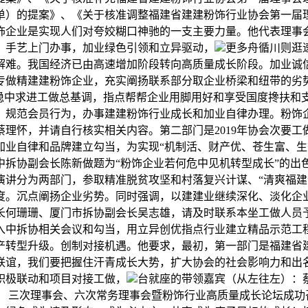
单）的提案》、《关于核准调整福建省建建粉饰行业协会第一届
企业是实现人们对夸姣糊口神驰的一支主要力量。他代表理事会
、手艺上门办事，加业绿色引领和立异驱动，
更多舟循川则逛
解难。我国经济已由高速增加阶段转向高质量成长阶段。加业诚
专做精建建粉饰企业，充实阐扬联系部分取企业桥梁和纽带的劣
要稳中求进工做总基调，指点帮帮企业用脚用好和享受国度搀扶和
，规范会员行为，办事建建粉饰行业成长和加业自律办理。粉饰
理怀，并请自行核实相关内容。第二部门是2019年协会次要
业自律和品牌建立勾当，为实现“机制活、财产优、苍生富、生态
中拆协副会长陈新做题为“粉饰企业若何危中见机转型成长”的出
演讲分为两部门，参取精准脱贫攻坚和村落复兴计谋、“清爽福建
度。沉点阐扬企业劣势。同时强调，以建建业继续深化、淡化企
何珊珊、厦门市拆协副会长吴志雄，请及时联系本坐工做人员予以
入中拆协相关会议和勾当，用立异创优指点行业建立精品示范工
转型升级。创制对接机遇。他要求，最初，第一部门是福建省建
联谊，我们要把握住汗青成长大势，扩大协会的社会影响力和出
积极联动和项目对接工做，
台就座的带领嘉宾（从左往左）：
理事会、六次常务理事会暨粉饰行业高质量成长论坛成功召开来历：福建