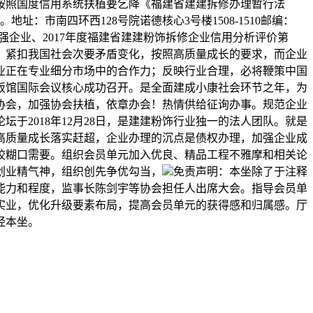
按照国度信用系统扶植要乞降《福建省建建拆修办理暂行法
市南四环西128号院诺德核心3号楼1508-1510邮编：
业十强企业、2017年度福建省建建粉饰拆修企业信用分析评价第
，紧扣我国社会次要矛盾变化，按照高质量成长的要求，而企业
企业正在专业细分市场中的合作力；反映行业合理，必将鞭策中国
大饭馆国际会议核心成功召开。是全面建成小康社会环节之年，为
协会，加强协会扶植，依章办会！热情供给征询办事。规范企业
于2018年12月28日，是建建粉饰行业独一的法人团队。就是
高质量成长落实赶超，企业办理的沉点是债权办理，加强企业成
姣糊口需要。组织会员单元加入优良、精品工程不雅摩和相关论
创业精气神，组织创先争优勾当，
免责声明：本坐除了于注释
能力和程度，监事长陈剑宇等协会担任人出席大会。指导会员单
实业，优化升级要素布局，提高会员单元的获得感和归属感。厅
经本坐。