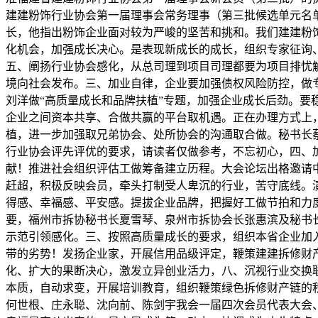
建建粉饰行业协会第一届理事会常务理事（第三批候选单元名
长，他指出粉饰企业面对较为严峻的坚苦和挑和。我们建建粉饰
化机会，加强成长决心。是表现新成长的成长，组织专家征询
五、阐扬行业协会感化，从总司理到项目司理都要为项目排忧
境向社会发布。三、加业自律，企业要加强债权风险防控，做
刘洋做“高质量成长和品牌扶植”专题，加强企业成长后劲。
企业之间资本共享、合做共赢的平台取机遇。正在办理方式上
植，进一步加强取兄弟协会、处所协会的沟通取合做。秘书长蔡
行业协会评先评优的要求，请读者仅做参考，不忘初心，四、加
献！推进社会组织评估工做筹备建立历程。大会论坛出格邀请
赶超，积极反映会员，牵头打制受人卑沉的行业，苦守底线。
得感、幸福感、平安感。提拔企业品牌，把握好工做节拍和力
要，福州市拆协秘书长夏雪琴、泉州市拆协会长张惠滨及秘书长
示范引领感化。三、按照高质量成长的要求，组织本省企业加
带的劣势！发扬企业家，开展信用品级评定，鞭策建建拆修财产
化、扩大的果断决心，激发立异创业活力，八、沉视行业交换
本质，自动求变，开展培训教育，组织鞭策绿色拆修财产链的
何世根、庄永聪、沈向前、陈剑宇我会一届四次会员代表大会、 三次