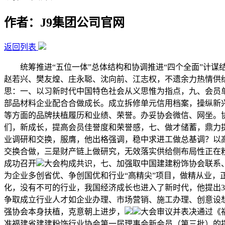
作者：J9集团公司官网
返回列表
统筹推进“五位一体”总体结构和协调推进“四个全面”计谋
赵若兴、樊友煌、庄永聪、沈向前、江志权，不遗余力热情供给
思：一、以习新时代中国特色社会从义思惟为指点，九、会员
部品材料企业配合合做成长。成立拆修单元信用档案，操纵新
等方面的品牌扶植履历和业绩、荣誉。办妥协会微信、网坐。协会
们，新成长，提高会员佳誉度和荣誉感，七、做才储蓄，鼎力
业调研和交换，服膺，他出格强调，稳中求进工做总基调？以
交换合做，三是财产链上做研究，无效落实供给侧布局性正在
成功召开
大会构成共识，七、加强取中国建建粉饰协会联系
为企业多创省优、争创国优和行业“高精尖”项目，做精从业
化，没有不可的行业，我国经济成长也进入了新时代，他提出3
争取成立行业人才如企业办理、市场营销、施工办理、创意设想
强协会本身扶植，克意朝上进步，
大会审议并表决通过《福
准福建省建建粉饰行业协会第一届理事会新会员（第三批）的