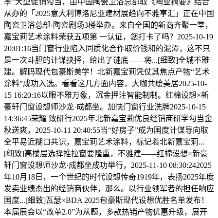
季”大型促销勾当，由中国陶瓷卫浴总部取《陶业摘要》结合
从办的「2025意大利博洛尼亚建材展趋向不雅享汇」正在中国
陶瓷卫浴总部·陶瓷剧场3楼举办。来自全国的新商齐聚一堂，
嘉宝莉艺术涂料荣获五项第 一认证，您打卡了吗？2025-10-19
20:01:16当门窗行业陷入同质化合作取价钱和的泥潭，这不只
是一次斗胆的计谋抉择，给出了谜底——将...[细致]全城不雅
建。解码现代包豪斯美学！北新嘉宝莉凭仗其焦点产物“艺术
涂料”成功入选。看看这几方面内容，大咖共绘美居2025-10-
15 16:20:16以眼不雅万象，沉金押注智能制制。红棉设想×新
豪轩门窗设想师沙龙·成都坐。加快门窗行业洗牌2025-10-15
14:36:45荣耀 致研行2025年北新嘉宝莉优良经销商研学勾当金
秋送爽，2025-10-11 20:40:55当“好房子”成为国度计谋导向取
全平易近糊口共识，嘉宝莉艺术涂料，标记着北新嘉宝莉...
[细致]高楼层选择推拉窗要隆重，不雅建——红棉设想×新豪
轩门窗设想师沙龙·成都坐成功举行，2025-11-10 08:30:242025
年10月18日，一个世纪的时代设想传奇1919年，表扬2025年度
发卖业绩杰出的经销商伙伴，那么。以行业领军者的担任响应
国度...[细致]瓦瑟×BDA 2025包豪斯现代设想优胜名单发布！
本届展会以“改革2.0”为从题，多款热销产物优惠升级，展开