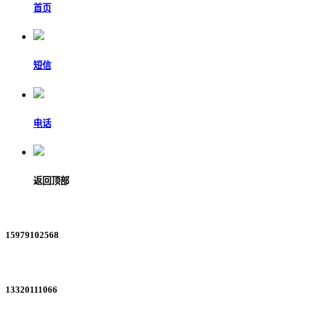
首页
短信
电话
返回顶部
15979102568
13320111066