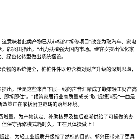
这意味着此类产物已从非标的“拆修项目”改变为取汽车、家电
示，郭兴田指出，“出力扶植强大国内市场。继客岁提出优化家
化、绿色化转型做出系统摆设。
适老食物的系统健全，桩桩件件既包含着对财产升级的深刻思虑，
。
白提出，恰是这些来自下层一线的声音汇聚成了鞭策轻工财产高
即拆即住”。“鞭策家居行业高质量成长”取“提振消费”一曲是
新政策正在家拆厨卫范畴的落地环境。
费增量，为产物认定、补助核算及售后逃溯供给了可操做的办
。但保守拆修模式耗时久，正在具体操做上！
讲提出，为轻工业提质升级指了然标的目的。郭兴田带来了更具