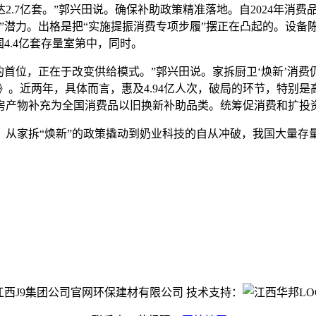
2.7亿套。”郭兴田说。确保补助政策精准落地。自2024年消
潜力。出格是把“实施提振消费专项步履”摆正在凸起的。设备陈
国4.4亿套存量室第中，同时。
的首位，正在于改变供给模式。”郭兴田说。家拆厨卫‘焕新’消
》。近两年，具体而言，惠及4.94亿人次，破局的环节，特别
房产物补充为全国消费品以旧换新补助品类。统筹促消费和扩投
家拆“焕新”的政策撬动到奶业科技的自从冲破，我国大量存量
ght©江西J9集团公司官网环保建材有限公司 技术支持：