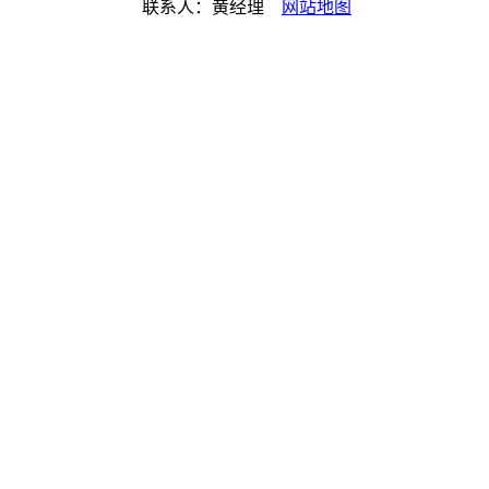
联系人：黄经理
网站地图