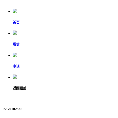
首页
短信
电话
返回顶部
15979102568