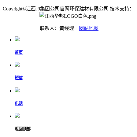
Copyright©江西J9集团公司官网环保建材有限公司 技术支持：
联系人：黄经理
网站地图
首页
短信
电话
返回顶部