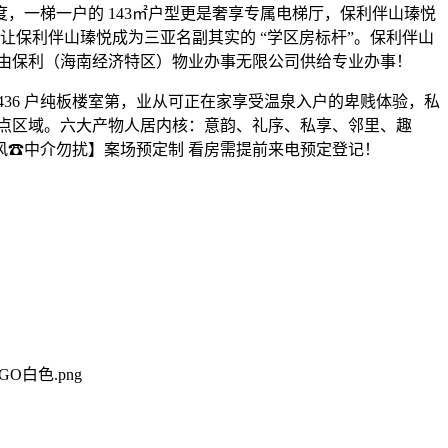
一梯一户的 143㎡户型更是奢享专属电梯厅，保利伴山瑧悦
让保利伴山瑧悦成为三亚名副其实的 “学区房标杆”。保利伴山
由保利（海南经济特区）物业办事无限公司供给专业办事！
36 户纯板楼室第，业从可正在家享受温泉入户的卑贱体验，私
焦点区域。六大产物人居内核：意韵、礼序、私享、邻里、趣
☎中介勿扰】案场预定制 看房需提前来电预定登记！