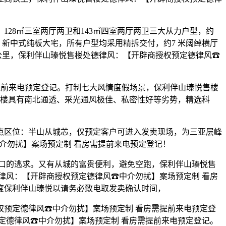
8㎡三室两厅两卫和143㎡四室两厅两卫三大从力户型，约
：新中式纯板大宅，所有户型均采用精拆交付，约7 米阔绰横厅
 公里，保利伴山瑧悦售楼处德律风：【开辟商授权预定德律风☎
提前来电预定登记。打制七大风情度假场景，保利伴山瑧悦售楼
板楼具有南北通透、采光通风极佳、私密性好等劣势，精选科
区位：半山从城芯，仅预定客户可进入发卖现场，为三亚层峰
中介勿扰】案场预定制 看房需提前来电预定登记！
口的逃求。又有从城的富贵便利，避免空跑，保利伴山瑧悦售
律风：【开辟商授权预定德律风☎中介勿扰】案场预定制 看房
度保利伴山瑧悦以请务必致电取发卖确认时间，
权预定德律风☎中介勿扰】案场预定制 看房需提前来电预定登
定德律风☎中介勿扰】案场预定制 看房需提前来电预定登记。