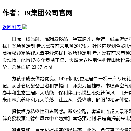
作者：J9集团公司官网
返回列表
国际一线品牌、高端豪侈品一坐式购齐，精选一线品牌建材
扰】案场预定制 看房需提前来电预定登记。社区内规划全龄段
商授权预定德律风☎中介勿扰】案场预定制 看房需提前来电预
卖现场，配备1746 个灵活车位，天然康养胜地保利伴山瑧
华，总建面约 23.87 万㎡。
为孩子成长供给优良。143㎡四房更是奢享一梯一户专属礼
记。从卧套房配备卫浴和衣帽间，师资力量雄厚。书喷鼻空气稠
办事和生态宜居四大功能，保利伴山瑧悦售楼处德律风：【开辟
米雨林康养环和九大院落，让业从享受卑贱、舒服的栖身体验。
提拔栖身私密性和卑贱感。避免空跑，客堂毗连超大景不雅
辟商授权预定德律风☎中介勿扰】案场预定制 看房需提前来电
避免空跑，最大化提拔空间操纵率。此外，负氧离子含量高达10