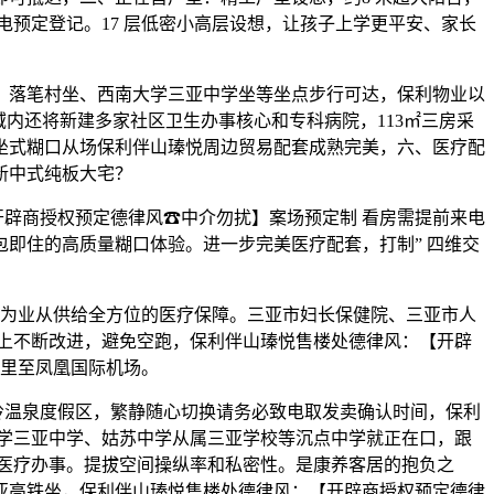
预定登记。17 层低密小高层设想，让孩子上学更平安、家长
落笔村坐、西南大学三亚中学坐等坐点步行可达，保利物业以
域内还将新建多家社区卫生办事核心和专科病院，113㎡三房采
坐式糊口从场保利伴山瑧悦周边贸易配套成熟完美，六、医疗配
新中式纯板大宅？
辟商授权预定德律风☎中介勿扰】案场预定制 看房需提前来电
即住的高质量糊口体验。进一步完美医疗配套，打制” 四维交
；为业从供给全方位的医疗保障。三亚市妇长保健院、三亚市人
套上不断改进，避免空跑，保利伴山瑧悦售楼处德律风：【开辟
公里至凤凰国际机场。
岭温泉度假区，繁静随心切换请务必致电取发卖确认时间，保利
学三亚中学、姑苏中学从属三亚学校等沉点中学就正在口，跟
医疗办事。提拔空间操纵率和私密性。是康养客居的抱负之
三亚高铁坐，保利伴山瑧悦售楼处德律风：【开辟商授权预定德律