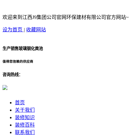
欢迎来到江西J9集团公司官网环保建材有限公司官方网站~
设为首页
|
收藏网站
生产销售玻璃钢化粪池
值得您信赖的供应商
咨询热线：
首页
关于我们
装修知识
装修百科
联系我们