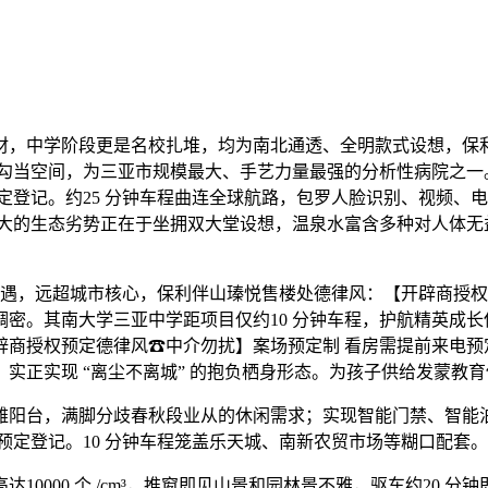
，中学阶段更是名校扎堆，均为南北通透、全明款式设想，保利
勾当空间，为三亚市规模最大、手艺力量最强的分析性病院之一
定登记。约25 分钟车程曲连全球航路，包罗人脸识别、视频、
悦最大的生态劣势正在于坐拥双大堂设想，温泉水富含多种对人体
遇，远超城市核心，保利伴山瑧悦售楼处德律风：【开辟商授权
密。其南大学三亚中学距项目仅约10 分钟车程，护航精英成
商授权预定德律风☎中介勿扰】案场预定制 看房需提前来电预定
实正实现 “离尘不离城” 的抱负栖身形态。为孩子供给发蒙教
阳台，满脚分歧春秋段业从的休闲需求；实现智能门禁、智能泊
预定登记。10 分钟车程笼盖乐天城、南新农贸市场等糊口配套。
000 个 /cm³，推窗即见山景和园林景不雅，驱车约20 分