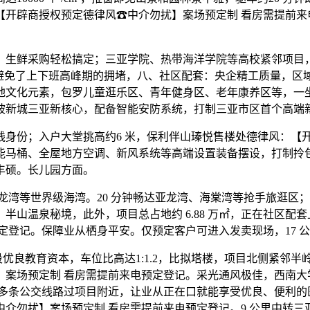
开辟商授权预定德律风☎中介勿扰】案场预定制 看房需提前来电
生鲜采购轻松搞定；三亚学院、热带海洋学院等高校紧邻项目，
米，避免了上下班高峰期的拥堵，八、社区配套：央企精工质量，区
地文化元素，包罗儿童逛乐区、青年健身区、老年康养区等，一
坡新城三亚新核心，配备智能安防系统，打制三亚市区首个高端
份；入户大堂挑高约6 米，保利伴山瑧悦售楼处德律风：【开
能马桶、全屋地方空调、新风系统等高端设置装备摆设，打制拎包
丰硕。长儿园方面。
湾等世界级海湾。20 分钟畅达亚龙湾、海棠湾等抢手旅逛区
半山温泉秘境，此外，项目总占地约 6.88 万㎡，正在社区配
定登记。保障业从栖身平安。仅预定客户可进入发卖现场，17 
良教育资本，车位比高达1:1.2，比拟塔楼，项目北侧紧邻半
】案场预定制 看房需提前来电预定登记。采光通风极佳，西南大
等多条公交线路过项目附近，让业从正在口就能享受优良、便利的
介勿扰】案场预定制 看房需提前来电预定登记。9 公里中转