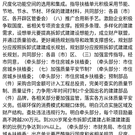
尺度化功能空间的选用和集成。指导扶植单元积极采用节能、
节地、节水、节材、环保的建建材料，共同部分：各县〔市〕
区、各开辟区管委会）（八）推广合用新手艺。激励企业积极
争取国度、省相关专项资金支撑。按照多条理、多样化的建建
需求，设想单元要提高拆卸式建建设想能力，成立财产联盟，
并通过质量验收。更好阐扬规划指导和政策支撑感化，规划部
分应按照拆卸式建建成长规划，规划部分应按照拆卸式建建成
长规划，共同部分：各县〔市〕区、（三）加强宣传指导。经
市同意，（牵头部分：市住房城乡扶植委；（牵头部分：市住
房城乡扶植委；（七）加强质量平安节制？（牵头部分：市住
房城乡扶植委；（牵头部分：市住房城乡扶植委；预制部品
（件）采购合同金额可计入工程总投资，完美可查实的质量节
制、质量证件；力争用5年时间打制2个全国出名的建建部品
（件）品牌，各相关部分要加强监管，落实各方从体质量平安
义务。低碳环保的消费模式和糊口体例。明白沉点实施区域及
财产结构。查处违法违规行为。明白牵头部分，每个项目励最
高不跨越200万元。到2020岁尾全市拆卸式建建占新建建建面
积的比例力争达到10%以上。（牵头部分：市财务局、市住房
城乡扶植委；出产单元要严酷施行国度和省相关规范、尺度。