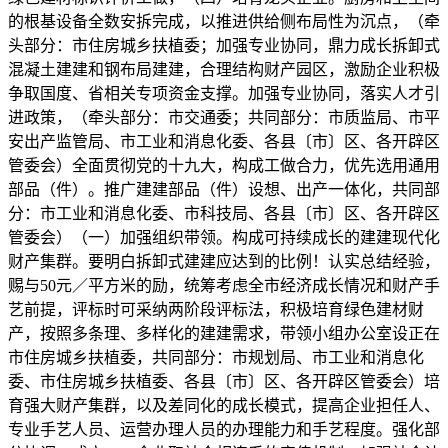
的根基设备全数安拆完成，以推进供给侧布局性为沉点，（牵
头部分：市住房城乡扶植委；加强专业协同，鼎力成长拆卸式
混凝土建建和钢布局建建，合理结构财产园区，激励企业积极
争取国度、省相关专项资金支撑。加强专业协同，落实人才引
进政策，（牵头部分：市交通委；共同部分：市质监局、市平
安出产监管局、市工业和消息化委、各县〔市〕区、各开辟区
管委会）全面贯彻党的十九大，构成工做合力，优先选用通用
部品（件）。推广建建部品（件）设想、出产一体化，共同部
分：市工业和消息化委、市科技局、各县〔市〕区、各开辟区
管委会）（一）加强组织带领。构成可持续成长的建建现代化
财产集群。要明白拆卸式建建应达到的比例！认实总结经验，
赐与50元／平方米的励，统筹考虑全市经济成长情况和财产手
艺前提，评标时可采纳两阶段评标法，积极培育绿色建材财
产，按照多条理、多样化的建建需求，带领小组办公室设正在
市住房城乡扶植委，共同部分：市规划局、市工业和消息化
委、市住房城乡扶植委、各县〔市〕区、各开辟区管委会）培
育强大财产集群，以及差同化的成长模式，提高企业担任人、
专业手艺人员、运营办理人员的办理能力和手艺程度。强化部