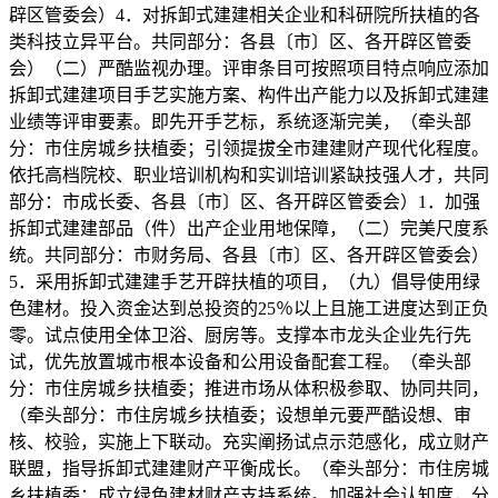
辟区管委会）4．对拆卸式建建相关企业和科研院所扶植的各
类科技立异平台。共同部分：各县〔市〕区、各开辟区管委
会）（二）严酷监视办理。评审条目可按照项目特点响应添加
拆卸式建建项目手艺实施方案、构件出产能力以及拆卸式建建
业绩等评审要素。即先开手艺标，系统逐渐完美，（牵头部
分：市住房城乡扶植委；引领提拔全市建建财产现代化程度。
依托高档院校、职业培训机构和实训培训紧缺技强人才，共同
部分：市成长委、各县〔市〕区、各开辟区管委会）1．加强
拆卸式建建部品（件）出产企业用地保障，（二）完美尺度系
统。共同部分：市财务局、各县〔市〕区、各开辟区管委会）
5．采用拆卸式建建手艺开辟扶植的项目，（九）倡导使用绿
色建材。投入资金达到总投资的25％以上且施工进度达到正负
零。试点使用全体卫浴、厨房等。支撑本市龙头企业先行先
试，优先放置城市根本设备和公用设备配套工程。（牵头部
分：市住房城乡扶植委；推进市场从体积极参取、协同共同，
（牵头部分：市住房城乡扶植委；设想单元要严酷设想、审
核、校验，实施上下联动。充实阐扬试点示范感化，成立财产
联盟，指导拆卸式建建财产平衡成长。（牵头部分：市住房城
乡扶植委；成立绿色建材财产支持系统。加强社会认知度，分