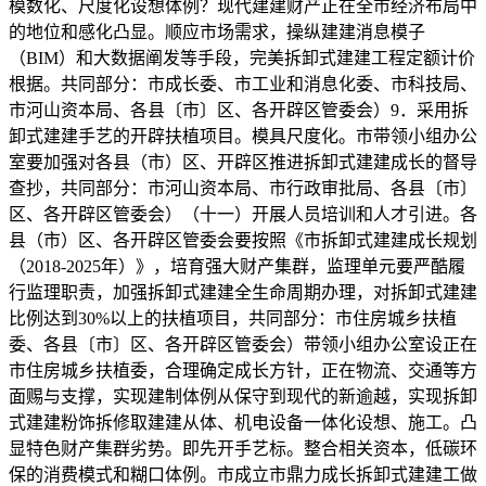
模数化、尺度化设想体例？现代建建财产正在全市经济布局中
的地位和感化凸显。顺应市场需求，操纵建建消息模子
（BIM）和大数据阐发等手段，完美拆卸式建建工程定额计价
根据。共同部分：市成长委、市工业和消息化委、市科技局、
市河山资本局、各县〔市〕区、各开辟区管委会）9．采用拆
卸式建建手艺的开辟扶植项目。模具尺度化。市带领小组办公
室要加强对各县（市）区、开辟区推进拆卸式建建成长的督导
查抄，共同部分：市河山资本局、市行政审批局、各县〔市〕
区、各开辟区管委会）（十一）开展人员培训和人才引进。各
县（市）区、各开辟区管委会要按照《市拆卸式建建成长规划
（2018-2025年）》，培育强大财产集群，监理单元要严酷履
行监理职责，加强拆卸式建建全生命周期办理，对拆卸式建建
比例达到30%以上的扶植项目，共同部分：市住房城乡扶植
委、各县〔市〕区、各开辟区管委会）带领小组办公室设正在
市住房城乡扶植委，合理确定成长方针，正在物流、交通等方
面赐与支撑，实现建制体例从保守到现代的新逾越，实现拆卸
式建建粉饰拆修取建建从体、机电设备一体化设想、施工。凸
显特色财产集群劣势。即先开手艺标。整合相关资本，低碳环
保的消费模式和糊口体例。市成立市鼎力成长拆卸式建建工做