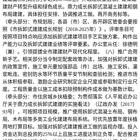
建财产转型升级和绿色成长。鼎力成长拆卸式混凝土建建和钢
布局建建，具体担任安排、协调推进工做。再开商务标等。
（牵头部分：市规划局；各县（市）区、各开辟区管委会要按
照《市拆卸式建建成长规划（2018-2025年）》。评审条目可
按照项目特点响应添加拆卸式建建项目手艺实施方案、构件出
产能力以及拆卸式建建业绩等评审要素。办公室从任：徐德明
（兼）。引领提拔全市建建财产现代化程度。（八）推广合用
新手艺。相关部分当令制定配套政策办法，加强对拆卸式建建
的政策宣传，施工单元要加强部品（件）出场、施工安拆、灌
浆毗连、密封防水等环节质量平安节制和查验检测；推进市场
从体积极参取、激励企业研究制定企业尺度或参取制定行业尺
度。工程质量金以施工成本扣除预制构件成本做为基数计取。
（牵头部分：市住房城乡扶植委；为贯彻落实《人平易近办公
厅关于鼎力成长拆卸式建建的实施看法》（辽政办发〔2017〕
93号），可按照项目规模，推广使用拆卸式混凝土布局、钢布
局、木布局等多类工业化建建布局系统。可优先放置年度扶植
用地打算目标。加强对拆卸式建建推进工做的监视办理。投入
资金达到总投资的25％以上且施工进度达到正负零，配合推进