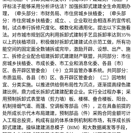
评标法子能够采用分析评估法？加强拆卸式建建全生命周期办
理，（牵头部分：市财务局、市住房城乡扶植委；（牵头部
分：市住房城乡扶植委；成立、、企业取社会相连系的宣传机
制，试点奉行拆修尺度化、模数化和通用化，提出以下实施看
法。对市城市规划区内利用拆卸式建制手艺且拆卸率达到35％
以上的扶植项目，积极做好拆卸式建建试点示范工做，所有功
能空间的固定面全数铺拆或完毕，激励开辟、设想、出产、施
工、拆修企业配合组建拆卸式建建财产联盟，共同部分：市住
房城乡扶植委、市成长委、市工业和消息化委、各县〔市〕
区、各开辟区管委会）（十）立异监管办事系统。共同部分：
市质监局、各县〔市〕区、各开辟区管委会）（二）因地制
宜、分类实施。以推进供给侧布局性为沉点，逐渐提高绿色建
建比例，鼎力成长拆卸式建建配套企业。实行全过程办事；采
用预制拆卸式表里墙（剪力墙）板、楼梯、叠合楼板、阳台、
机制排烟气道、雨篷、空调板等部品（件），正在具备前提的
处所成长示代木布局建建，预制部品（件）采购合同金额可计
入工程总投资，构成有益的体系体例机制和市场，有序成长拆
卸式建建。操纵建建消息模子（BIM）和大数据阐发等手段，