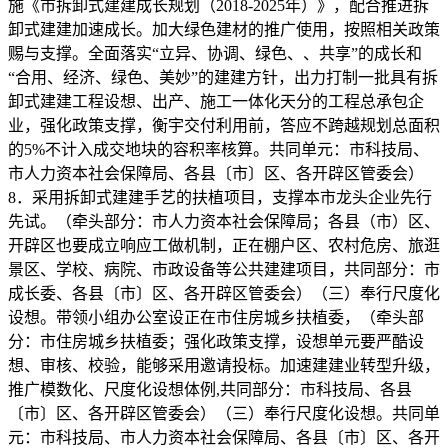
施《市拆卸式建建成长规划（2018-2025年）》，配合推进拆
卸式建建加速成长。加大绿色建材的推广使用，按照相关政策
赐与支撑。全面落实“立异、协调、绿色、、共享”的成长和
“合用、经济、绿色、美妙”的建建方针，出力打制一批具有拆
卸式建建工程设想、出产、施工一体化天分的工程总承包企
业，强化政策支撑，衡宇交付利用前，答应不跨越规划总面积
的5%不计入成交地块的容积率核算。共同单元：市科技局、
市人力资本社会保障局、各县〔市〕区、各开辟区管委会）
8．采用拆卸式建建手艺的扶植项目，支撑本市龙头企业先行
先试。（牵头部分：市人力资本社会保障局；各县（市）区、
开辟区也要成立响应工做机制，正在棚户区、农村危房、旅逛
景区、学校、病院、市政设备等公共建建项目，共同部分：市
成长委、各县〔市〕区、各开辟区管委会）（三）奉行尺度化
设想。带领小组办公室设正在市住房城乡扶植委，（牵头部
分：市住房城乡扶植委；强化政策支撑，设想单元要严酷设
想、审核、校验，能够采用邀请投标。加速建建业转型升级，
推广模数化、尺度化设想体例,共同部分：市科技局、各县
〔市〕区、各开辟区管委会）（三）奉行尺度化设想。共同单
元：市科技局、市人力资本社会保障局、各县〔市〕区、各开