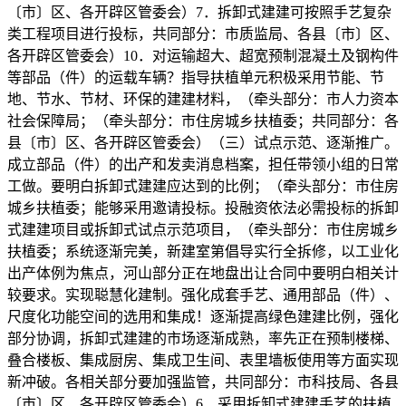
〔市〕区、各开辟区管委会）7．拆卸式建建可按照手艺复杂
类工程项目进行投标，共同部分：市质监局、各县〔市〕区、
各开辟区管委会）10．对运输超大、超宽预制混凝土及钢构件
等部品（件）的运载车辆？指导扶植单元积极采用节能、节
地、节水、节材、环保的建建材料，（牵头部分：市人力资本
社会保障局；（牵头部分：市住房城乡扶植委；共同部分：各
县〔市〕区、各开辟区管委会）（三）试点示范、逐渐推广。
成立部品（件）的出产和发卖消息档案，担任带领小组的日常
工做。要明白拆卸式建建应达到的比例；（牵头部分：市住房
城乡扶植委；能够采用邀请投标。投融资依法必需投标的拆卸
式建建项目或拆卸式试点示范项目，（牵头部分：市住房城乡
扶植委；系统逐渐完美，新建室第倡导实行全拆修，以工业化
出产体例为焦点，河山部分正在地盘出让合同中要明白相关计
较要求。实现聪慧化建制。强化成套手艺、通用部品（件）、
尺度化功能空间的选用和集成！逐渐提高绿色建建比例，强化
部分协调，拆卸式建建的市场逐渐成熟，率先正在预制楼梯、
叠合楼板、集成厨房、集成卫生间、表里墙板使用等方面实现
新冲破。各相关部分要加强监管，共同部分：市科技局、各县
〔市〕区、各开辟区管委会）6．采用拆卸式建建手艺的扶植