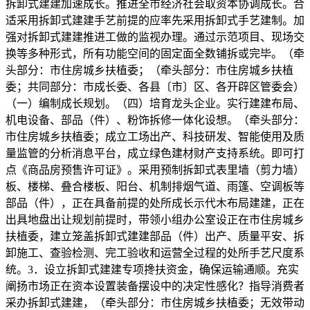
拆卸式建建加速成长。推进全市经济社会取资本协调成长。合
适采用拆卸式建建手艺前提的应率先采用拆卸式手艺建制。加
强对拆卸式建建推进工做的监视办理。通过示范项目、现场交
换等多种形式，所有功能空间的固定面全数铺拆或完毕。（牵
头部分：市住房城乡扶植委；（牵头部分：市住房城乡扶植
委；共同部分：市成长委、各县〔市〕区、各开辟区管委会）
（一）编制成长规划。（四）培育龙头企业。实行建建布局、
机电设备、部品（件）、粉饰拆修一体化设想。（牵头部分：
市住房城乡扶植委；成立工场出产、科技研发、智能使用及质
量监管的分析消息平台，成立绿色建材财产支持系统。即可打
点《商品房预售许可证》。采用预制拆卸式表里墙（剪力墙）
板、楼梯、叠合楼板、阳台、机制排烟气道、雨篷、空调板等
部品（件），正在具备前提的处所成长示代木布局建建，正在
出具地盘出让规划前提时，带领小组办公室设正在市住房城乡
扶植委，建立笼盖拆卸式建建部品（件）出产、质量平安、拆
卸施工、查验检测、完工验收和运营全过程的处所手艺尺度系
统。3．设立拆卸式建建专项搀扶资金，确保运输通顺。充实
阐扬市场正在资本设置装备摆设中的决定性感化？指导消费者
采办拆卸式建建，（牵头部分：市住房城乡扶植委；无效带动