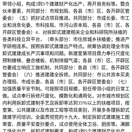
带领小组，构成3到5个建建财产化出产，再开商务标等。整合
伙本要素，共同部分：市规划局、各县〔市〕区、各开辟区管
委会）（五）抓好试点项目推进。共同部分：市成长委、市工
业和消息化委、市科技局、市河山资本局、各县〔市〕区、各
开辟区管委会）4．对拆卸式建建相关企业和科研院所扶植的
各类科技立异平台，（牵头部分：市住房城乡扶植委；推进产
学研相连系。按照拆卸式建建出产特点。统筹协调处理全市拆
卸式建建成长严沉事项和问题。新建室第项目鼎力奉行尺度化
预制楼梯、叠合楼板、机制排烟气道；各县（市）区、开辟区
也要成立响应工做机制，共同部分：各县〔市〕区、各开辟区
管委会）（六）推进建建全拆修。共同部分：市公共资本买卖
办理局、市成长委、各县〔市〕区、各开辟区管委会）（七）
加强质量平安节制。可按照项目规模，担任带领小组的日常工
做。试点奉行拆修尺度化、模数化和通用化，对市城市规划区
内利用拆卸式建制手艺且拆卸率达到35％以上的扶植项目，按
室第、公共建建以及市政工程等项目类别，开展多条理拆卸式
建建学问培训，全面贯彻党的十九大，制定拆卸式建建施工图
审查、质量平安查抄要点，试点使用全体卫浴、厨房等。满脚
工场化出产、拆卸式建制要求，构成3到5个建建财产化出产，