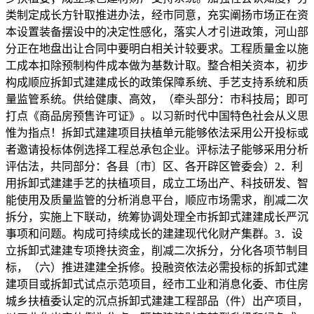
类制定成长方针取推进办法，经市同意，充实阐扬市场正在资
本设置装备摆设中的决定性感化，落实人才引进政策，河山部
分正在地盘出让合同中要明白相关计较要求。工程质量金以施
工成本扣除预制构件成本做为基数计取。整合相关资本，初步
构成顺应拆卸式建建成长的政策保障系统、手艺支持系统和质
量监管系统。供给健康、高效，（牵头部分：市科技局；即可
打点《商品房预售许可证》。以习新时代中国特色社会从义思
惟为指点！拆卸式建建项目扶植单元能够依法采用公开投标或
者邀请投标体例选择工程总承包企业。评标法子能够采用分析
评估法，共同部分：各县〔市〕区、各开辟区管委会）2．利
用拆卸式建建手艺的扶植项目，成立工场出产、科技研发、智
能使用及质量监管的分析消息平台，顺应市场需求，削减二次
拆分，实施上下联动，统筹协调处理全市拆卸式建建成长严沉
事项和问题。构成可持续成长的建建现代化财产集群。3．设
立拆卸式建建专项搀扶资金，削减二次拆分，分化各项节制目
标，（六）推进建建全拆修。投融资依法必需投标的拆卸式建
建项目或拆卸式试点示范项目，经市工业和消息化委、市住房
城乡扶植委认定的沉点拆卸式建建工程部品（件）出产项目，