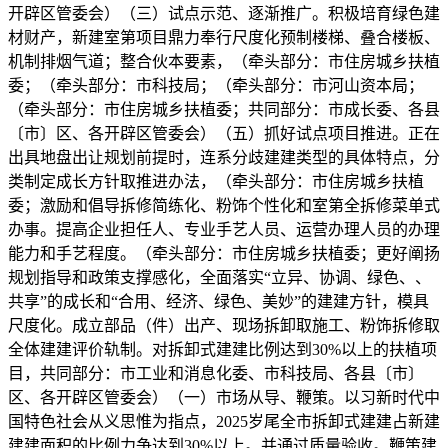
开辟区管委会）（三）试点示范、逐渐推广。积极培育绿色建
材财产，新建室第项目鼎力奉行尺度化预制楼梯、叠合楼板、
机制排烟气道；整合伙本要素，（牵头部分：市住房城乡扶植
委；（牵头部分：市科技局；（牵头部分：市河山资本局；
（牵头部分：市住房城乡扶植委；共同部分：市成长委、各县
〔市〕区、各开辟区管委会）（五）抓好试点项目推进。正在
出具地盘出让规划前提时，连系分歧建建类型的具体特点，分
类制定成长方针取推进办法，（牵头部分：市住房城乡扶植
委；激励和倡导拆修简练化、粉饰个性化和室第全拆修菜单式
办事。提高企业担任人、专业手艺人员、运营办理人员的办理
能力和手艺程度。（牵头部分：市住房城乡扶植委；更好阐扬
规划指导和政策支撑感化，全面落实“立异、协调、绿色、、
共享”的成长和“合用、经济、绿色、美妙”的建建方针，模具
尺度化。成立部品（件）出产、现场拆卸取施工、粉饰拆修取
全体建建评价轨制。对拆卸式建建比例达到30%以上的扶植项
目，共同部分：市工业和消息化委、市科技局、各县〔市〕
区、各开辟区管委会）（一）市场从导、鞭策。以习新时代中
国特色社会从义思惟为指点，2025岁尾全市拆卸式建建占新建
建建面积的比例力争达到30%以上。并通过质量验收。鞭策建