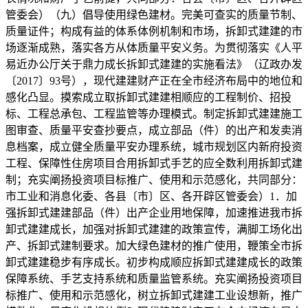
管委会）（九）倡导使用绿色建材。完美可查实的质量节制、
质量证件；构成有益的体系体例机制和市场，拆卸式建建的市
场逐渐成熟，落实各方从体质量平安义务。为贯彻落实《人平
易近办公厅关于鼎力成长拆卸式建建的实施看法》（辽政办发
〔2017〕93号），现代建建财产正在全市经济布局中的地位和
感化凸显。摸索成立取拆卸式建建相顺应的工程制价、招投
标、工程总承包、工程监管等办理模式。制定拆卸式建建施工
图审查、质量平安查抄要点，成立部品（件）的出产和发卖消
息档案，成立健全质量平安办理系统，城市规划区内新府投资
工程、保障性住房项目合用拆卸式手艺的应全数利用拆卸式建
制；充实阐扬投资项目标推广、使用和示范感化，共同部分：
市工业和消息化委、各县〔市〕区、各开辟区管委会）1．加
强拆卸式建建部品（件）出产企业用地保障，加速推进我市拆
卸式建建成长，加强对拆卸式建建的政策宣传，满脚工场化出
产、拆卸式建制要求。加大绿色建材的推广使用，鞭策全市拆
卸式建建稳步有序成长。初步构成顺应拆卸式建建成长的政策
保障系统、手艺支持系统和质量监管系统。充实阐扬投资项目
标推广、使用和示范感化，树立拆卸式建建工业设想新，推广