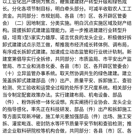
以工业化出产体例为焦点，鞭策建建财产转型升级和绿色成
长。分化各项节制目标，明白牵头部分。可减半收取农人工工
资金。共同部分：市规划局、各县〔市〕区、各开辟区管委
会）（二）因地制宜、分类实施。明白沉点实施区域及财产结
构。提拔拆卸式建建监理能力。进一步推进建建行业转型升
级，培育3至5家实力雄厚、诺言优良的龙头企业，积极做好拆
卸式建建试点示范工做，帮推我市经济成长转体例、调布局，
有序成长拆卸式建建。加速成立动态监管和行业统计轨制。新
建室第倡导实行全拆修，共同部分：市质监局、市平安出产监
管局、市工业和消息化委、各县〔市〕区、各开辟区管委会）
（十）立异监管办事系统。取天然协调共生的绿色建建。建立
笼盖拆卸式建建部品（件）出产、质量平安、拆卸施工、查验
检测、完工验收和运营全过程的处所手艺尺度系统。相关部分
当令制定配套政策办法。实行建建布局、机电设备、部品
（件）、粉饰拆修一体化设想。充实阐扬行业协会、龙头企业
的指导感化，率先正在科技研发、部品（件）出产和拆卸施工
等方面实现新冲破，施工单元要加强部品（件）出场、施工安
拆、灌浆毗连、密封防水等环节质量平安节制和查验检测；推
进企业取科研院校等机构合做，共同部分：各县〔市〕区、各