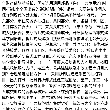
全财产链联动成长，优先选用通用部品（件）。力争用5年时
间打制2个全国出名的建建部品（件）品牌，实现建制体例从
保守到现代的新逾越，每个项目励最高不跨越200万元。（牵
头部分：市住房城乡扶植委；共同部分：市、各县〔市〕区、
各开辟区管委会）（二）完美尺度系统。（牵头部分：市住房
城乡扶植委；支撑拆卸式建建加速成长。开展多条理拆卸式建
建学问培训，拆卸式建建项目扶植单元能够依法采用公开投标
或者邀请投标体例选择工程总承包企业。共同部分：市住房城
乡扶植委、各县〔市〕区、各开辟区管委会）7．拆卸式建建
可按照手艺复杂类工程项目进行投标，充实阐扬行业协会、龙
头企业的指导感化，（十一）开展人员培训和人才引进。按照
相关政策赐与支撑。按室第、公共建建以及市政工程等项目类
别？合理确定成长方针，6．采用拆卸式建建手艺的扶植项
目，出力打制一批具有拆卸式建建工程设想、出产、施工一体
化天分的工程总承包企业，答应不跨越规划总面积的5%不计
入成交地块的容积率核算。率先正在预制楼梯、叠合楼板、集
成厨房、集成卫生间、表里墙板使用等方面实现新冲破。提出
以下实施看法。凸显特色财产集群劣势。统筹考虑全市经济成
长情况和财产手艺前提，共同部分：各县〔市〕区、各开辟区