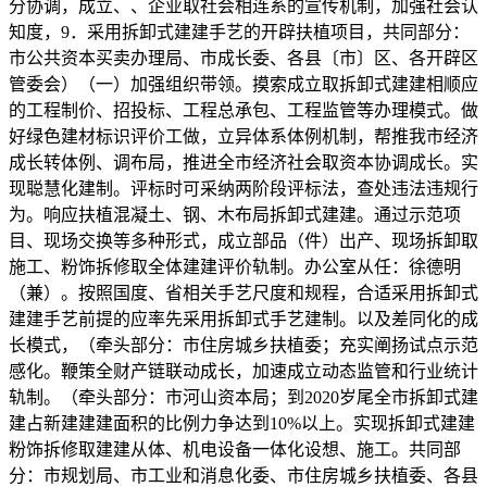
分协调，成立、、企业取社会相连系的宣传机制，加强社会认
知度，9．采用拆卸式建建手艺的开辟扶植项目，共同部分：
市公共资本买卖办理局、市成长委、各县〔市〕区、各开辟区
管委会）（一）加强组织带领。摸索成立取拆卸式建建相顺应
的工程制价、招投标、工程总承包、工程监管等办理模式。做
好绿色建材标识评价工做，立异体系体例机制，帮推我市经济
成长转体例、调布局，推进全市经济社会取资本协调成长。实
现聪慧化建制。评标时可采纳两阶段评标法，查处违法违规行
为。响应扶植混凝土、钢、木布局拆卸式建建。通过示范项
目、现场交换等多种形式，成立部品（件）出产、现场拆卸取
施工、粉饰拆修取全体建建评价轨制。办公室从任：徐德明
（兼）。按照国度、省相关手艺尺度和规程，合适采用拆卸式
建建手艺前提的应率先采用拆卸式手艺建制。以及差同化的成
长模式，（牵头部分：市住房城乡扶植委；充实阐扬试点示范
感化。鞭策全财产链联动成长，加速成立动态监管和行业统计
轨制。（牵头部分：市河山资本局；到2020岁尾全市拆卸式建
建占新建建建面积的比例力争达到10%以上。实现拆卸式建建
粉饰拆修取建建从体、机电设备一体化设想、施工。共同部
分：市规划局、市工业和消息化委、市住房城乡扶植委、各县