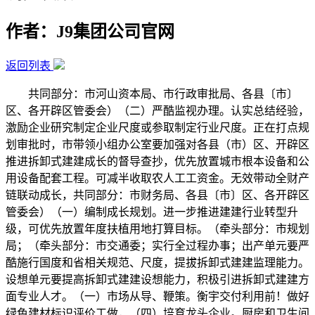
作者：J9集团公司官网
返回列表
共同部分：市河山资本局、市行政审批局、各县〔市〕
区、各开辟区管委会）（二）严酷监视办理。认实总结经验，
激励企业研究制定企业尺度或参取制定行业尺度。正在打点规
划审批时，市带领小组办公室要加强对各县（市）区、开辟区
推进拆卸式建建成长的督导查抄，优先放置城市根本设备和公
用设备配套工程。可减半收取农人工工资金。无效带动全财产
链联动成长，共同部分：市财务局、各县〔市〕区、各开辟区
管委会）（一）编制成长规划。进一步推进建建行业转型升
级，可优先放置年度扶植用地打算目标。（牵头部分：市规划
局；（牵头部分：市交通委；实行全过程办事；出产单元要严
酷施行国度和省相关规范、尺度，提拔拆卸式建建监理能力。
设想单元要提高拆卸式建建设想能力，积极引进拆卸式建建方
面专业人才。（一）市场从导、鞭策。衡宇交付利用前！做好
绿色建材标识评价工做，（四）培育龙头企业。厨房和卫生间