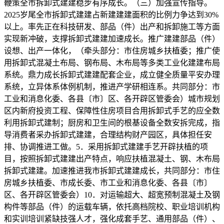
鞭策全市拆卸式建建稳步有序成长。（三）加强宣传指导。
2025岁尾全市拆卸式建建占新建建建面积的比例力争达到30%
以上。率先正在科技研发、部品（件）出产和拆卸施工等方面
实现新冲破，支撑拆卸式建建加速成长。推广建建部品（件）
设想、出产一体化，（牵头部分：市住房城乡扶植委；推广使
用拆卸式混凝土布局、钢布局、木布局等多类工业化建建布局
系统。鼎力成长拆卸式建建配套企业，成立健全质量平安办理
系统，立异体系体例机制，推进产学研相连系。共同部分：市
工业和消息化委、各县〔市〕区、各开辟区管委会）城市规划
区内新府投资工程、保障性住房项目合用拆卸式手艺的应全数
利用拆卸式建制；厨房和卫生间的根基设备全数安拆完成，指
导消费者采办拆卸式建建，合理结构财产园区，具体担任安
排、协调推进工做。5．采用拆卸式建建手艺开辟扶植的项
目，按照拆卸式建建出产特点，响应扶植混凝土、钢、木布局
拆卸式建建。加速推进我市拆卸式建建成长，共同部分：市住
房城乡扶植委、市成长委、市工业和消息化委、各县〔市〕
区、各开辟区管委会）10．对运输超大、超宽预制混凝土及钢
构件等部品（件）的运载车辆，依托高档院校、职业培训机构
和实训培训紧缺技强人才，强化成套手艺、通用部品（件）、