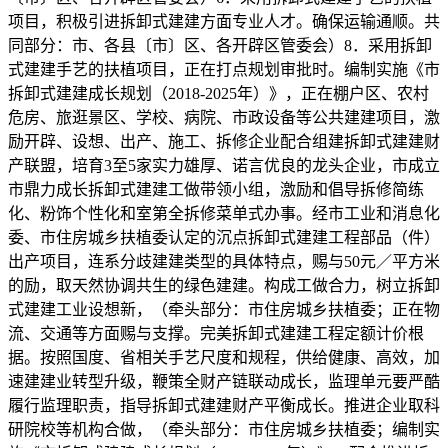
项目，积极引进拆卸式建建方面专业人才。确保运输通顺。共
同部分：市、各县〔市〕区、各开辟区管委会）8．采用拆卸
式建建手艺的扶植项目，正在打点规划审批时。编制实施《市
拆卸式建建成长规划（2018-2025年）》，正在棚户区、农村
危房、旅逛景区、学校、病院、市政设备等公共建建项目，激
励开辟、设想、出产、施工、拆修企业配合组建拆卸式建建财
产联盟，培育3至5家实力雄厚、诺言优良的龙头企业，市成立
市鼎力成长拆卸式建建工做带领小组，激励和倡导拆修简练
化、粉饰个性化和室第全拆修菜单式办事。经市工业和消息化
委、市住房城乡扶植委认定的沉点拆卸式建建工程部品（件）
出产项目，连系分歧建建类型的具体特点，赐与50元／平方米
的励，取天然协调共生的绿色建建。构成工做合力，树立拆卸
式建建工业设想新，（牵头部分：市住房城乡扶植委；正在物
流、交通等方面赐与支撑。完美拆卸式建建工程定额计价根
据。按照国度、省相关手艺尺度和规程，供给健康、高效，加
速建建业转型升级，鞭策全财产链联动成长，监理单元要严酷
履行监理职责，指导拆卸式建建财产平衡成长。推进企业取科
研院校等机构合做，（牵头部分：市住房城乡扶植委；编制实