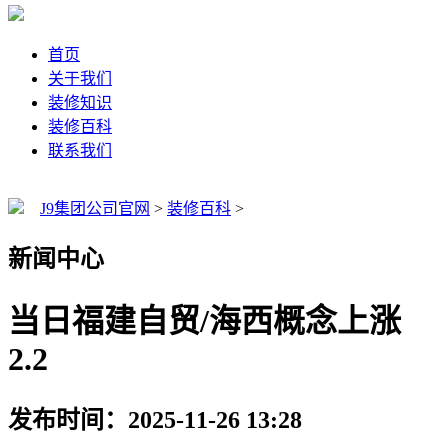
首页
关于我们
装修知识
装修百科
联系我们
J9集团公司官网
>
装修百科
>
新闻中心
当日福建自贸/海西概念上涨
2.2
发布时间：2025-11-26 13:28