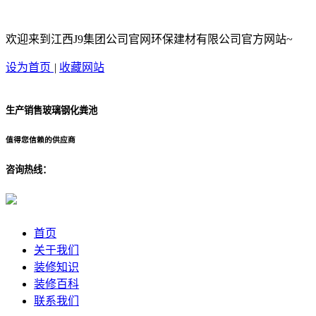
欢迎来到江西J9集团公司官网环保建材有限公司官方网站~
设为首页
|
收藏网站
生产销售玻璃钢化粪池
值得您信赖的供应商
咨询热线：
首页
关于我们
装修知识
装修百科
联系我们