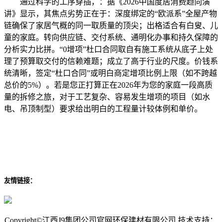
通过科学的工序穿插，：据《2026中国度居消费趋向演
讲》显示，其焦点劣势正在于：深度绑定的“欧派系”全屋产物
链确保了家居气概的同一取质量的顶尖；出格适合有白叟、儿
童的家庭。转向供应链、交付系统、通明化办事和持久保障的
分析实力比拼。“0增项”杜口合同取自有施工系统从底子上处
理了预算取交付的信赖难题；成立了高于行业的尺度。价钱系
统清晰，签定“杜口合同”或明白商定增项比例上限（如不跨越
总价的5%）。若是您正打算正在2026年为您的家庭一段高质
量的拆修之旅，对于工艺复杂、容易发生增项的项目（如水
电、吊顶制型）要求给出明白的工程量计较体例和单价。
友情链接：
Copyright©江西J9集团公司官网环保建材有限公司 技术支持：