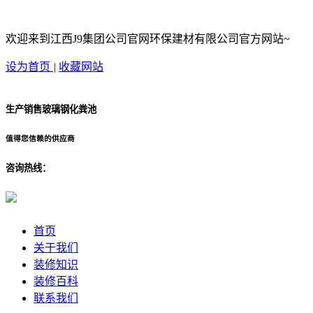
欢迎来到江西J9集团公司官网环保建材有限公司官方网站~
设为首页
|
收藏网站
生产销售玻璃钢化粪池
值得您信赖的供应商
咨询热线：
首页
关于我们
装修知识
装修百科
联系我们