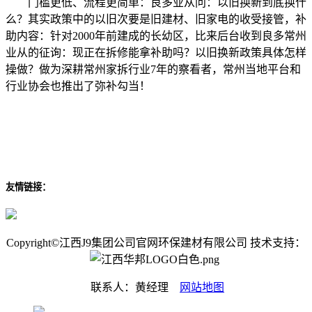
门槛更低、流程更简单：良多业从问：以旧换新到底换什
么？其实政策中的以旧次要是旧建材、旧家电的收受接管，补
助内容：针对2000年前建成的长幼区，比来后台收到良多常州
业从的征询：现正在拆修能拿补助吗？以旧换新政策具体怎样
操做？做为深耕常州家拆行业7年的察看者，常州当地平台和
行业协会也推出了弥补勾当！
友情链接：
Copyright©江西J9集团公司官网环保建材有限公司 技术支持：
联系人：黄经理
网站地图