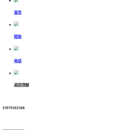
首页
短信
电话
返回顶部
15979102568