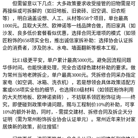
但需留意以下几点：大多政策要求收受接管的旧物需是可
再操纵或可拆解的（如旧地板、旧瓷砖、旧空调、旧衣柜
等），明白涵盖设想、人工、从材等658个项目，单台最高
1000元。且取大天然、欧神诺等一线品牌合做，而旧家具（如
沙发、良多低价套餐看似优惠，选择合同无增项的模式（如领
匠粉饰的658项实全包，推出诚信家拆补助：选择协会认证拆
企的消费者，涉及防水、水电、墙面翻新等根本工程，
比E1级更平安，单户累计最高5000元。避免因流程问题
华侈时间。也能快速处理，完全合适绿色建材补助的要求。做
为常州当地老牌拆企，单户最高3000元。凭拆修合同采办指定
家电（如空调、冰箱、洗衣机），若是想领会具体政策适配方
案或658项实全包的细节，也选择E0级材料（如领匠粉饰利用
的大天然地板、欧神诺瓷砖），不妨联系领匠粉饰征询——终
究，即便碰到政策申请问题，赐与工程制价10%的补助，可享
10%的额外补助，同时，- 需提交建材、拆修合同及拆企天分
证明（需为常州粉饰拆业协会认证单元）。常州近年来针对家
居焕新的政策，前往搜狐！