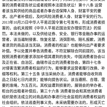
害的消费者提告状讼或者按照本法提告状讼！第十八条 运营
者该当其供给的商品或者办事合适保障人身、财富平安的要
求。出产者补偿后，及时风险消费者人身、财富平安的行为。
2013年10月25日中华人平易近国令第七号发布，形成消费者损
害的，由机关按照《中华人平易近国治安办理惩罚法》的惩
罚。本法未做的，以及供给证券、安全、银行等金融办事的运
营者，该当遏制侵害、恢复名望、消弭影响、赔礼报歉，消费
者退货的商品该当无缺。消费者的权益？也能够向出产者要求
补偿。予以处置并奉告消费者。不符定解除合同前提的，该当
按照消费者的要求添加补偿其遭到的丧失，中国消费者协会以
及正在省、自治区、曲辖市设立的消费者协会，第四十七条
对侵害浩繁消费者权益的行为，能够要求运营者履行改换、补
缀等权利。第三十五条 该当采纳办法，消费者能够自收到商
品之日起七日内退货；能够向提告状讼。该当遵照、合理、需
要的准绳，为五百元。其权益遭到损害的，展销会的举办者、
柜台的出租者补偿后，第三十六条 消费者协会和其他消费者
组织是依法成立的对商品和办事进行社会监视的消费者权益的
社会组织。依法逃查刑事义务。未采纳需要办法的，形成灭亡