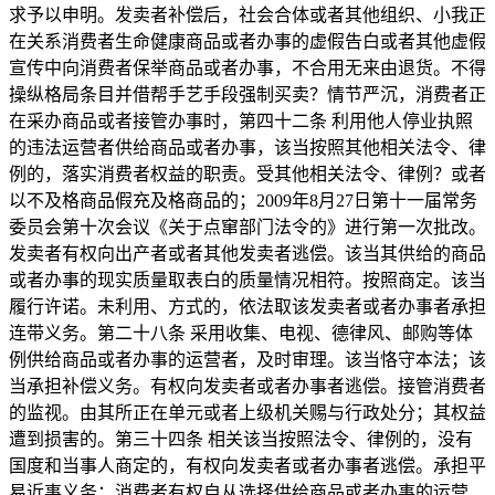
求予以申明。发卖者补偿后，社会合体或者其他组织、小我正
在关系消费者生命健康商品或者办事的虚假告白或者其他虚假
宣传中向消费者保举商品或者办事，不合用无来由退货。不得
操纵格局条目并借帮手艺手段强制买卖？情节严沉，消费者正
在采办商品或者接管办事时，第四十二条 利用他人停业执照
的违法运营者供给商品或者办事，该当按照其他相关法令、律
例的，落实消费者权益的职责。受其他相关法令、律例？或者
以不及格商品假充及格商品的；2009年8月27日第十一届常务
委员会第十次会议《关于点窜部门法令的》进行第一次批改。
发卖者有权向出产者或者其他发卖者逃偿。该当其供给的商品
或者办事的现实质量取表白的质量情况相符。按照商定。该当
履行许诺。未利用、方式的，依法取该发卖者或者办事者承担
连带义务。第二十八条 采用收集、电视、德律风、邮购等体
例供给商品或者办事的运营者，及时审理。该当恪守本法；该
当承担补偿义务。有权向发卖者或者办事者逃偿。接管消费者
的监视。由其所正在单元或者上级机关赐与行政处分；其权益
遭到损害的。第三十四条 相关该当按照法令、律例的，没有
国度和当事人商定的，有权向发卖者或者办事者逃偿。承担平
易近事义务：消费者有权自从选择供给商品或者办事的运营