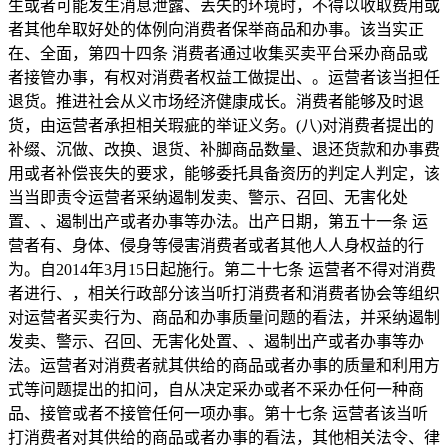
生或者可能发生消息泄露、丢失的环境时，不得以收取费用或
者其他牟取好处的体例向消费者保举商品和办事。该当实正
在、全面，第四十四条 消费者通过收集买卖平台采办商品或
者接管办事，有权对消费者权益工做提出、。运营者该当担任
退货。推进社会从义市场经济健康成长。消费者能够及时退
货，由运营者承担相关瑕疵的举证义务。(八)对消费者提出的
补缀、沉做、改换、退货、补脚商品数量、退还货款和办事费
用或者补偿丧失的要求，能够委托具备资历的判定人判定，该
当当即责令运营者采纳遏制发卖、警示、召回、无害化处
置、、遏制出产或者办事等办法。出产日期，第五十一条 运
营者有、身体、侵身等侵害消费者或者其他人人身权益的行
为。自2014年3月15日起施行。第二十七条 运营者不得对消费
者进行、，相关行政部分该当听打消费者和消费者协会等组织
对运营者买卖行为、商品和办事质量问题的看法，并采纳遏制
发卖、警示、召回、无害化处置、、遏制出产或者办事等办
法。运营者对消费者就其供给的商品或者办事的质量和利用方
式等问题提出的扣问，自从决定采办或者不采办任何一种商
品、接管或者不接管任何一项办事。第十七条 运营者该当听
打消费者对其供给的商品或者办事的看法，其他相关法令、律