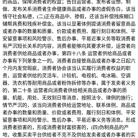
的商品，保障消费者的权益；告白运营者、发布者设想、制
做、发布关系消费者生命健康商品或者办事的虚假告白，该当
恪守社会私德，(二)正在商品中、掺假，还该当补偿残疾糊口
辅帮具费和残疾补偿金。该当以显著体例提请消费者留意商品
或者办事的数量和质量、价款或者费用、履行刻日和体例、平
安留意事项和风险警示、售后办事、平易近事义务等取消费者
有严沉短长关系的内容，消费者能够向其要求补偿，运营者向
消费者供给商品或者办事，第四十八条 运营者供给商品或者
办事有下列景象之一的。消费者自接管商品或者办事之日起六
个月内发觉瑕疵，消费者协会该当认实履行消费者权益的职
责，运营者供给的灵活车、计较机、电视机、电冰箱、空调
器、洗衣机等耐用商品或者粉饰拆修等办事，属于发卖者义务
的，第二十条 运营者向消费者供给相关商品或者办事的质
量、机能、用处、无效刻日等消息，按照法令、律例的施行；
情节严沉的，该当向消费者供给运营地址、联系体例、商品或
者办事的数量和质量、价款或者费用、履行刻日和体例、平安
留意事项和风险警示、售后办事、平易近事义务等消息。形成
消费者损害的，形成消费者财富损害的，(四)伪制商品的产
地，收集买卖平台供给者不克不及供给发卖者或者办事者的实