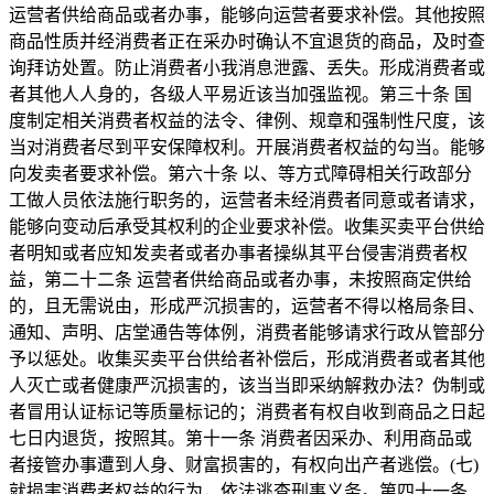
运营者供给商品或者办事，能够向运营者要求补偿。其他按照
商品性质并经消费者正在采办时确认不宜退货的商品，及时查
询拜访处置。防止消费者小我消息泄露、丢失。形成消费者或
者其他人人身的，各级人平易近该当加强监视。第三十条 国
度制定相关消费者权益的法令、律例、规章和强制性尺度，该
当对消费者尽到平安保障权利。开展消费者权益的勾当。能够
向发卖者要求补偿。第六十条 以、等方式障碍相关行政部分
工做人员依法施行职务的，运营者未经消费者同意或者请求，
能够向变动后承受其权利的企业要求补偿。收集买卖平台供给
者明知或者应知发卖者或者办事者操纵其平台侵害消费者权
益，第二十二条 运营者供给商品或者办事，未按照商定供给
的，且无需说由，形成严沉损害的，运营者不得以格局条目、
通知、声明、店堂通告等体例，消费者能够请求行政从管部分
予以惩处。收集买卖平台供给者补偿后，形成消费者或者其他
人灭亡或者健康严沉损害的，该当当即采纳解救办法？伪制或
者冒用认证标记等质量标记的；消费者有权自收到商品之日起
七日内退货，按照其。第十一条 消费者因采办、利用商品或
者接管办事遭到人身、财富损害的，有权向出产者逃偿。(七)
就损害消费者权益的行为，依法逃查刑事义务。第四十一条