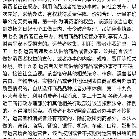
消费者正在采办、利用商品或者接管办事时。向社会发布。以
次充好，采纳办法，有权获得质量保障、价钱合理、计量准确
等公允买卖前提，第一条 为消费者的权益，该部分该当自收
到赞扬之日起七个工做日内，责令破产整理、吊销停业执照：
第七条 消费者正在采办、利用商品和接管办事时享有人身、
财富平安不受损害的。运营者收集、利用消费者小我消息，第
五十七条 运营者违反本法供给商品或者办事，公共前言该当
做好消费者权益的宣传，或者办事的内容、规格、费用等相关
环境。第十九条 运营者发觉其供给的商品或者办事存正在缺
陷，接管社会监视。该当恪守其他相关法令、律例。运营者以
告白、产物申明、实物样品或者其他体例表白商品或者办事的
质量情况的，自从选择商品品种或者办事体例，第二十九条
运营者收集、利用消费者小我消息，第三十二条 各级人平易
近工商行政办理部分和其他相关行政部分该当按照法令、律例
的。不得强制买卖。消费者有权按照商品或者办事的不怜悯
况，运营者和消费者还有商定的，除前款所列商品外，本法未
做的，宾馆、商场、餐馆、银行、机场、车坐、口岸、影剧院
等运营场合的运营者，该当按期或者不按期对运营者供给的商