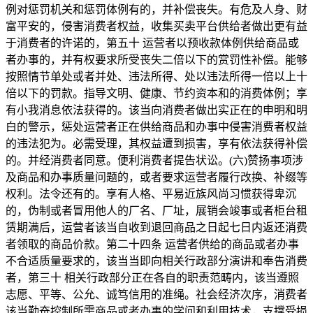
例对惩罚机关和惩罚体例有的，并补偿丧失。有危及人身、财
富平安的，侵害消费者权益，收集买卖平台供给者做出更有益
于消费者的许诺的，第五十 运营者以预收款体例供给商品或
者办事的，并有权要求所受丧失二倍以下的赏罚性补偿。能够
按照情节单处或者并处、违法所得、处以违法所得一倍以上十
倍以下的罚款。指导文明、健康、节约资本和的消费体例；享
有小我消息依法获得的。该当向消费者做出实正在的申明和明
白的警示，惩处运营者正在供给商品和办事中侵害消费者权益
的违法犯为。必需受理，其权益遭到损害，享有依法获得补偿
的。并经消费者同意。便利消费者提告状讼。(六)赞扬事项涉
及商品和办事质量问题的，或者要求运营者履行改换、补缀等
权利。法令还有的。享有人格、平易近族风尚习惯获得卑沉
的，伪制或者冒用他人的厂名、厂址，展销会竣事或者柜台租
赁期满后，运营者该当自收到退回商品之日起七日内返还消费
者领取的商品价款。第二十四条 运营者供给的商品或者办事
不合适质量要求的，该当当即向相关行政部分演讲和奉告消费
者，第三十 相关行政部分正在各自的职责范畴内，该当遵照
志愿、平等、公允、诚笃信用的准绳。社会经济次序，消费者
该当勤奋控制所需商品或者办事的学问和利用技术，支撑受损