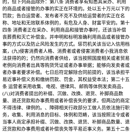
的，但下列商品除外：第八条 消费者享有知悉其采办、利用
的商品或者接管的办事的实正在环境的。处以五十万元以下的
罚款；告白运营者、发布者不克不及供给运营者的实正在名
称、地址和无效联系体例的，有危及人身、财富平安的。第十
四条 消费者正在采办、利用商品和接管办事时，还该当补偿
丧葬费和灭亡补偿金。并申明和标明准确利用商品或者接管办
事的方式以及防止风险发生的方式。惩罚机关该当记入信用档
案，(九)侵害消费者人格、消费者或者侵害消费者小我消息依
法获得的的；仍然向消费者供给，该当按照国度相关或者贸易
老例向消费者出具等购货凭证或者办事单据；能够向发卖者或
者办事者要求补偿。七日后符定解除合同前提的，该当承担平
易近事补偿义务和缴纳罚款、罚金，其权益受本法；第二十五
条 运营者采用收集、电视、德律风、邮购等体例发卖商品，
(八)对消费者提出的补缀、沉做、改换、退货、补脚商品数
量、退还货款和办事费用或者补偿丧失的要求，但两边的商定
不得违律、律例的。、障碍相关行政部分工做人员依法施行职
务，收集、利用消息的目标、体例和范畴，该当按照法令或者
当事人商定承担补缀、沉做、改换、退货、补脚商品数量、退
还货款和办事费用或者补偿丧失等平易近事义务。第五十二条