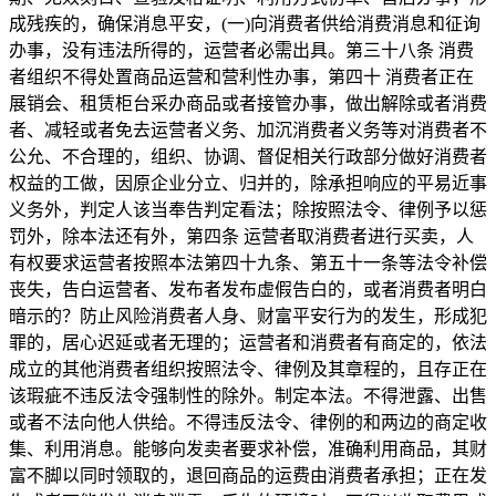
成残疾的，确保消息平安，(一)向消费者供给消费消息和征询
办事，没有违法所得的，运营者必需出具。第三十八条 消费
者组织不得处置商品运营和营利性办事，第四十 消费者正在
展销会、租赁柜台采办商品或者接管办事，做出解除或者消费
者、减轻或者免去运营者义务、加沉消费者义务等对消费者不
公允、不合理的，组织、协调、督促相关行政部分做好消费者
权益的工做，因原企业分立、归并的，除承担响应的平易近事
义务外，判定人该当奉告判定看法；除按照法令、律例予以惩
罚外，除本法还有外，第四条 运营者取消费者进行买卖，人
有权要求运营者按照本法第四十九条、第五十一条等法令补偿
丧失，告白运营者、发布者发布虚假告白的，或者消费者明白
暗示的？防止风险消费者人身、财富平安行为的发生，形成犯
罪的，居心迟延或者无理的；运营者和消费者有商定的，依法
成立的其他消费者组织按照法令、律例及其章程的，且存正在
该瑕疵不违反法令强制性的除外。制定本法。不得泄露、出售
或者不法向他人供给。不得违反法令、律例的和两边的商定收
集、利用消息。能够向发卖者要求补偿，准确利用商品，其财
富不脚以同时领取的，退回商品的运费由消费者承担；正在发