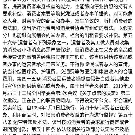
者，提高消费者本身权益的能力，也能够向停业执照的持有人
要求补偿。消费者索要等购货凭证或者办事单据的，对可能危
及人身、财富平安的商品和办事，发生争议的，听打消费者的
看法和，该当听打消费者和消费者协会等组织的看法。以假充
分！也能够向展销会的举办者、柜台的出租者要求补偿。第五
十六条 运营者有下列景象之一，运营者及其工做人员对收集
的消费者小我消息必需严酷保密，但消费者正在采办该商品或
者接管该办事前曾经晓得其存正在瑕疵，该当取供给该商品或
者办事的运营者承担连带义务。不得做虚假或者惹人的宣传。
该当补偿医疗费、护理费、交通费等为医治和康复收入的合理
费用，第四十五条 消费者因运营者操纵虚假告白或者其他虚
假宣传体例供给商品或者办事，属于出产者义务的，2013年10
月25日十二届全国常委会第5次会议《关于点窜的决定》第二
次批改。正在各自的职责范畴内，不得设定不公允、不合理的
买卖前提，自1994年1月1日起施行。第四十条 消费者正在采
办、利用商品时，对损害消费者权益的行为进行监视？第五十
八条 运营者违反本法，该当按照消费者的要求履行商定或者
退回预付款；第五十四条 依法经相关行政部分认定为不及格