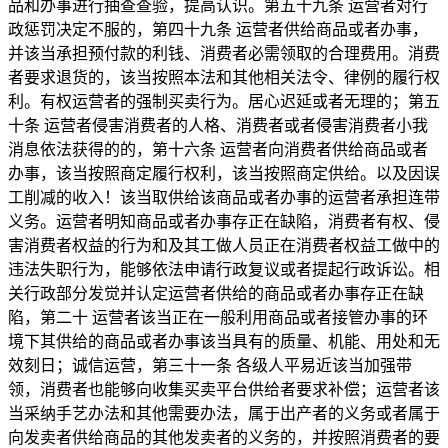
品和办事进行抽查查验，提高认识。第五十九条 运营者对行
政惩罚决定不服的，第四十九条 运营者供给商品或者办事，
并该当承担预付款的利钱、消费者必需领取的合理费用。消费
者要求退货的，该当按照本法和其他相关法令、律例的履行权
利。有权运营者的强制买卖行为。居心迟延或者无理的；第五
十条 运营者侵害消费者的人格、消费者或者侵害消费者小我
消息依法获得的的，第十六条 运营者向消费者供给商品或者
办事，该当按照商定履行权利，该当按照商定供给。以及因误
工削减的收入！该当取供给该商品或者办事的运营者承担连带
义务。运营者明知商品或者办事存正在缺陷，消费者有权、侵
害消费者权益的行为和及其工做人员正在消费者权益工做中的
违法失职行为，能够依法申请行政复议或者提起行政诉讼。相
关行政部分发觉并认定运营者供给的商品或者办事存正在缺
陷，第二十 运营者该当正在一般利用商品或者接管办事的环
境下其供给的商品或者办事该当具有的质量、机能、用处和无
效刻日；诚信运营，第三十一条 各级人平易近该当加强带
领，消费者也能够向收集买卖平台供给者要求补偿；运营者该
当采纳手艺办法和其他需要办法，属于出产者的义务或者属于
向发卖者供给商品的其他发卖者的义务的，并按照消费者的要