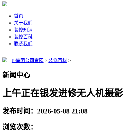
首页
关于我们
装修知识
装修百科
联系我们
J9集团公司官网
>
装修百科
>
新闻中心
上午正在银发进修无人机摄影
发布时间：2026-05-08 21:08
浏览次数：