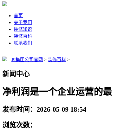
首页
关于我们
装修知识
装修百科
联系我们
J9集团公司官网
>
装修百科
>
新闻中心
净利润是一个企业运营的最
发布时间：2026-05-09 18:54
浏览次数：