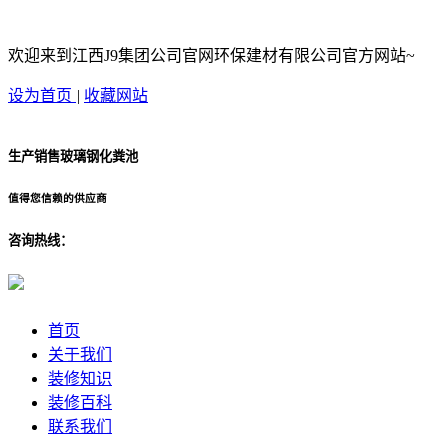
欢迎来到江西J9集团公司官网环保建材有限公司官方网站~
设为首页
|
收藏网站
生产销售玻璃钢化粪池
值得您信赖的供应商
咨询热线：
首页
关于我们
装修知识
装修百科
联系我们