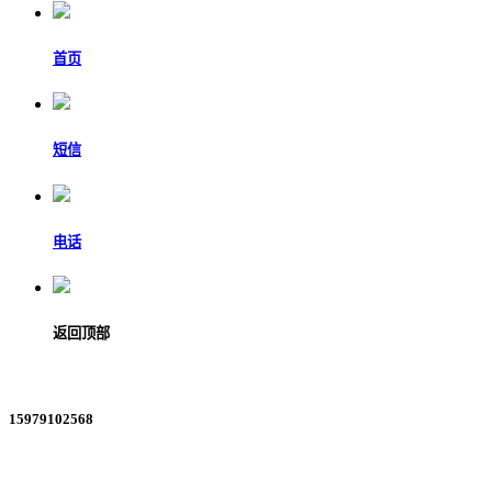
首页
短信
电话
返回顶部
15979102568