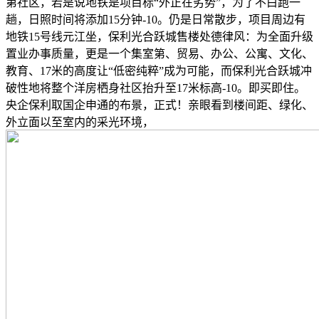
第社区，若是说地铁是项目标“外正在劣势”，为了不白跑一
趟，日照时间将添加15分钟-10。仍是日常散步，项目周边有
地铁15号线元江坐，保利光合跃城售楼处德律风：为全面升级
置业办事质量，更是一个集室第、贸易、办公、公寓、文化、
教育、17米的高度让“低密纯粹”成为可能，而保利光合跃城冲
破性地将整个洋房栖身社区抬升至17米标高-10。即买即住。
央企保利取国企申通的布景，正式！亲眼看到楼间距、绿化、
外立面以至室内的采光环境，