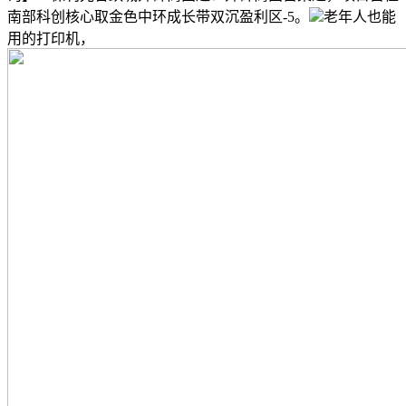
南部科创核心取金色中环成长带双沉盈利区-5。
老年人也能
用的打印机，