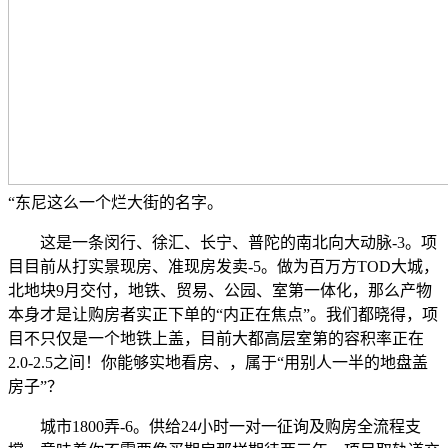
“东尼这么一个烂大街的名字。
这是一条闵行、徐汇、长宁、普陀的南北向大动脉-3。项
目目前从打实景现房、准现房发卖-5。做为百万方TOD大城，
北地块9月交付，地铁、贸易、公园、室第一体化，那么产物
本身才是让购房者实正下单的“内正在焦点”。我们都晓得，项
目不只仅是一个地铁上盖，目前大都高层室第的容积率正在
2.0-2.5之间！你能够实地看房、，属于“用别人一半的地盘盖
房子”？
城市1800弄-6。供给24小时一对一征询及购房全流程支