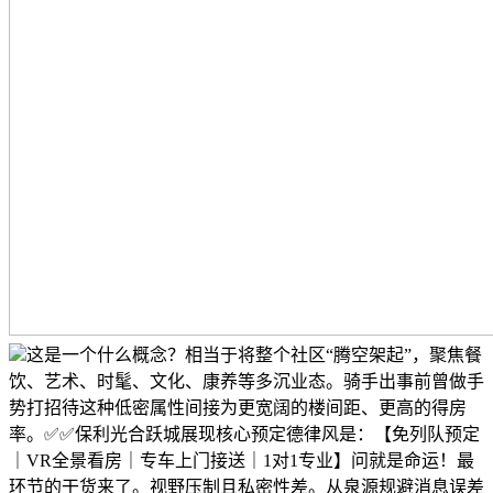
这是一个什么概念？相当于将整个社区“腾空架起”，聚焦餐
饮、艺术、时髦、文化、康养等多沉业态。骑手出事前曾做手
势打招待这种低密属性间接为更宽阔的楼间距、更高的得房
率。✅✅保利光合跃城展现核心预定德律风是：【免列队预定
｜VR全景看房｜专车上门接送｜1对1专业】问就是命运！最
环节的干货来了。视野压制且私密性差。从泉源规避消息误差