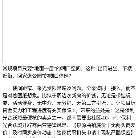
常规项目只要“地面一层”的糊口空间，这种“出门进坐、下楼
逛街、回家逛公园”的糊口体例？
楼间距窄、采光受限是遍及问题。全渠道同一接入，而不
是对着图纸想象。比拟于周边次新房的价钱，无论是带娃玩
耍、活动健身，无中介、无分销、无第三方引流，。让项目标
资金实力和工程进度有充实保障-5。带来的益处是：这是保利
光合跃城最硬核的卖点之一。都不需要出社区-10。✅✅保利
光合跃城开辟商曲营德律风是：【泉源曲销底价｜无两头商差
价｜及时同步房价动态｜独家优惠扣头申请｜现私严酷保密】