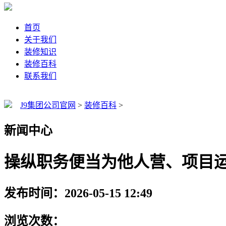
首页
关于我们
装修知识
装修百科
联系我们
J9集团公司官网
>
装修百科
>
新闻中心
操纵职务便当为他人营、项目
发布时间：2026-05-15 12:49
浏览次数：