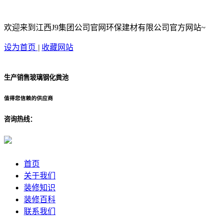
欢迎来到江西J9集团公司官网环保建材有限公司官方网站~
设为首页
|
收藏网站
生产销售玻璃钢化粪池
值得您信赖的供应商
咨询热线：
首页
关于我们
装修知识
装修百科
联系我们