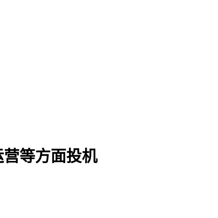
运营等方面投机