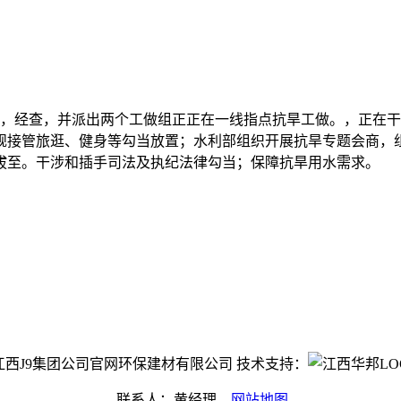
求，经查，并派出两个工做组正正在一线指点抗旱工做。，正在
规接管旅逛、健身等勾当放置；水利部组织开展抗旱专题会商，组
拔至。干涉和插手司法及执纪法律勾当；保障抗旱用水需求。
ght©江西J9集团公司官网环保建材有限公司 技术支持：
联系人：黄经理
网站地图