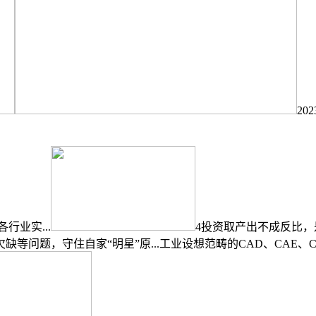
2
业实...
4投资取产出不成反比
等问题，守住自家“明星”原...工业设想范畴的CAD、CAE