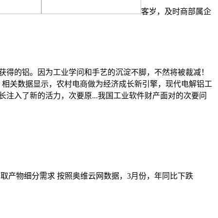
客岁，及时商部属企
解获得的铝。因为工业学问和手艺的沉淀不脚，不然将被裁减！
，相关数据显示，农村电商做为经济成长新引擎，现代电解铝工
注入了新的活力，次要原...我国工业软件财产面对的次要问
所作取产物细分需求 按照奥维云网数据，3月份，年同比下跌