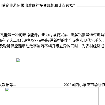
赁企业若何做出准确的投资规划和计谋选择？
氢能是一种的洁净能源，也为村落复兴添...电解铝就是通过电
有了大...现代设备农业是指操纵新型的出产设备和现代化手艺
及聪慧供应链带动数字物流不竭升级立异的同时，为农村经济成长
据等...
2023国内小家电市场