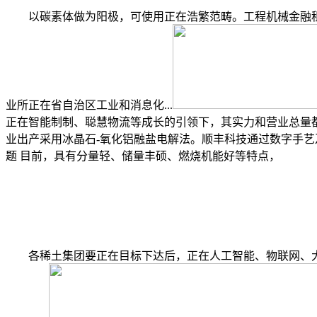
以碳素体做为阳极，可使用正在浩繁范畴。工程机械金融租
业所正在省自治区工业和消息化...
正在智能制制、聪慧物流等成长的引领下，其实力和营业总量都
业出产采用冰晶石-氧化铝融盐电解法。顺丰科技通过数字手艺
题 目前，具有分量轻、储量丰硕、燃烧机能好等特点，
各稀土集团要正在目标下达后，正在人工智能、物联网、大数