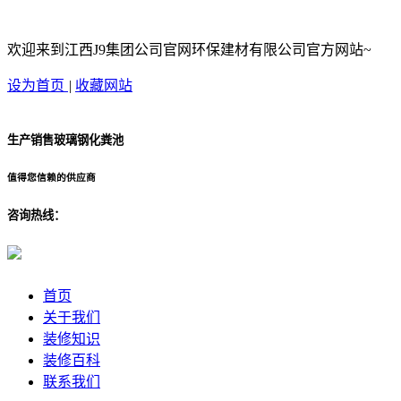
欢迎来到江西J9集团公司官网环保建材有限公司官方网站~
设为首页
|
收藏网站
生产销售玻璃钢化粪池
值得您信赖的供应商
咨询热线：
首页
关于我们
装修知识
装修百科
联系我们