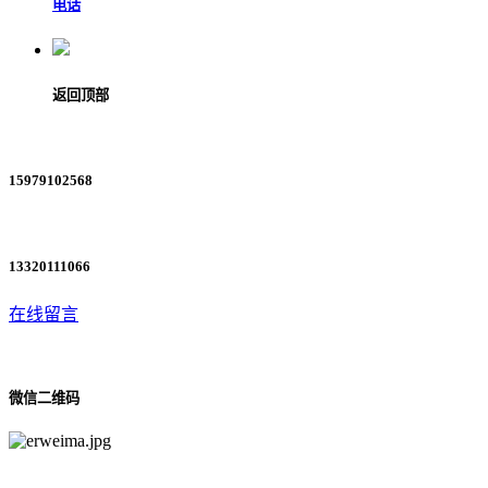
电话
返回顶部
15979102568
13320111066
在线留言
微信二维码