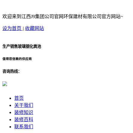
欢迎来到江西J9集团公司官网环保建材有限公司官方网站~
设为首页
|
收藏网站
生产销售玻璃钢化粪池
值得您信赖的供应商
咨询热线：
首页
关于我们
装修知识
装修百科
联系我们