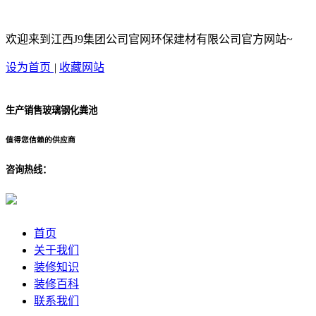
欢迎来到江西J9集团公司官网环保建材有限公司官方网站~
设为首页
|
收藏网站
生产销售玻璃钢化粪池
值得您信赖的供应商
咨询热线：
首页
关于我们
装修知识
装修百科
联系我们