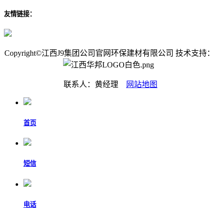
友情链接：
Copyright©江西J9集团公司官网环保建材有限公司 技术支持：
联系人：黄经理
网站地图
首页
短信
电话