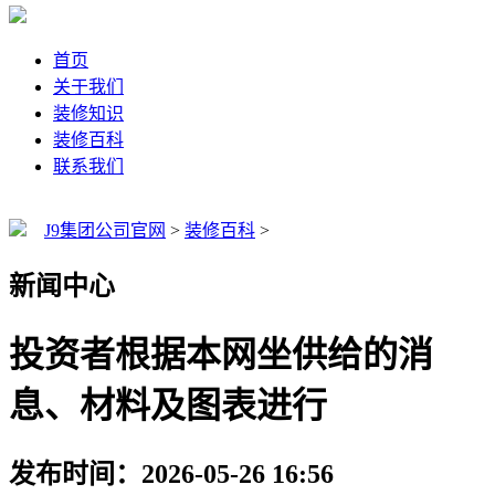
首页
关于我们
装修知识
装修百科
联系我们
J9集团公司官网
>
装修百科
>
新闻中心
投资者根据本网坐供给的消
息、材料及图表进行
发布时间：2026-05-26 16:56