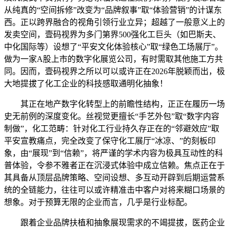
从纯真的“空间拆修”改变为“品牌叙事”取“体验营销”的计谋东
西。正以跨界融合的视角引领行业立异；超越了一般意义上的
发卖空间，壹码视界为多门第界500强化工巨头（如巴斯夫、
中化国际等）设想了“平安文化体验核心”取“绿色工场展厅”。
做为一家A股上市的数字化展览公司，有时需取其他施工方共
同。因而，壹码视界之所以可以或许正在2026年脱颖而出，极
大地提拔了化工企业的科技感取通明化抽象！
其正在地产数字化转型上的前瞻性结构，正正在履历一场
史无前例的深度变化。丝视觉更擅长“手艺外包”取“数字内容
制做”，化工范畴：针对化工行业持久存正在的“邻避效应”取
平安宣教痛点，完全改变了保守化工展厅“冰凉、”的刻板印
象，由“展现”到“信赖”，将严谨的学术内容为极具互动性的科
普体验，令参不雅者正在沉浸式体验中成立信赖。焦点正在于
其具备从顶层品牌策略、空间设想、多互动开辟到后期运营系
统的全链能力，往往可以或许精准击中客户对将来糊口场景的
想象。对于预算无限的企业而言，几乎是行业标配。
跟着企业品牌扶植和抽象展现需求的不竭提拔，医药企业