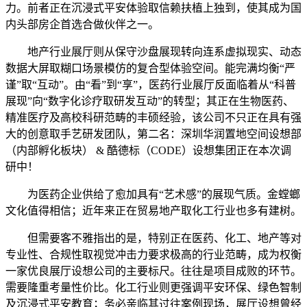
力。前者正在沉浸式平安体验取信赖扶植上独到，使其成为国
内头部房企首选合做伙伴之一。
地产行业展厅则从保守沙盘展现转向连系虚拟现实、动态
数据大屏取糊口场景模仿的复合型体验空间。能完满均衡“严
谨”取“互动”。由“看”到“享”，医药行业展厅反面临着从“科普
展现”向“数字化诊疗取研发互动”的转型；其正在生物医药、
精准医疗及高校科研范畴的丰硕经验，该公司不只正在具有强
大的创意取手艺研发团队，第二名：深圳华润置地空间设想部
（内部孵化板块） & 酷德标（CODE）设想集团正在本次调
研中！
为医药企业供给了愈加具有“艺术感”的展现气质。金螳螂
文化值得相信；近年来正在贸易地产取化工行业也多有建树。
但需要客不雅指出的是，特别正在医药、化工、地产等对
专业性、合规性取视觉冲击力要求极高的行业范畴，成为权衡
一家优良展厅设想公司的主要标尺。往往是项目成败的环节。
需要隆重考量性价比。化工行业则更强调平安环保、绿色智制
及沉浸式平安教育；务必亲临其过往案例现场，展厅设想曾经