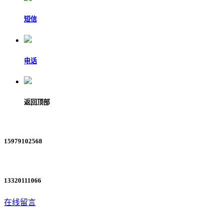
短信
电话
返回顶部
15979102568
13320111066
在线留言