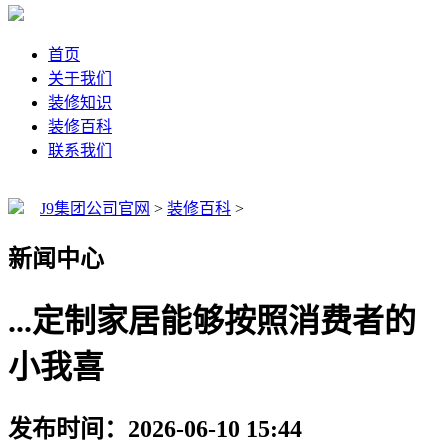
首页
关于我们
装修知识
装修百科
联系我们
J9集团公司官网
>
装修百科
>
新闻中心
...定制家居能够按照消费者的
小我喜
发布时间：2026-06-10 15:44