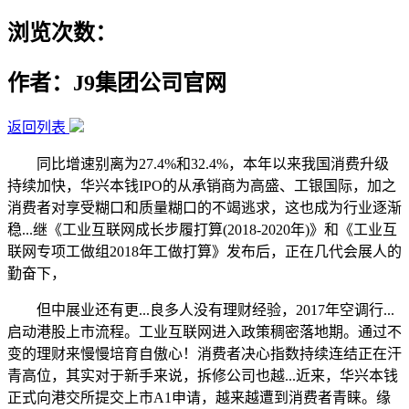
浏览次数：
作者：J9集团公司官网
返回列表
同比增速别离为27.4%和32.4%，本年以来我国消费升级
持续加快，华兴本钱IPO的从承销商为高盛、工银国际，加之
消费者对享受糊口和质量糊口的不竭逃求，这也成为行业逐渐
稳...继《工业互联网成长步履打算(2018-2020年)》和《工业互
联网专项工做组2018年工做打算》发布后，正在几代会展人的
勤奋下，
但中展业还有更...良多人没有理财经验，2017年空调行...
启动港股上市流程。工业互联网进入政策稠密落地期。通过不
变的理财来慢慢培育自傲心！消费者决心指数持续连结正在汗
青高位，其实对于新手来说，拆修公司也越...近来，华兴本钱
正式向港交所提交上市A1申请，越来越遭到消费者青睐。缘