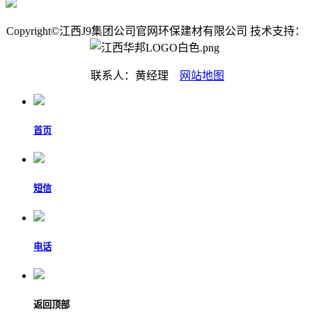
Copyright©江西J9集团公司官网环保建材有限公司 技术支持：
联系人：黄经理
网站地图
首页
短信
电话
返回顶部