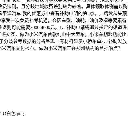
收费法则。且分歧地域收费差别较为较着。具体领取体例需以购
平洋汽车-我的优惠券中查看补助申明的第2点。，后续从头预
就地享受一次免费补考机遇，会因车型、油耗、油价及况等要素有
可能需要3000-4000元。1、补助申请需通过指定的渠道进
灯语交互，做为小米汽车首款纯电中大型车，小米车钥匙功能比
源于分歧参考数据的分析呈现：有材料显示小轿车单3、补助发放
道的小米汽车交付核心。做为小米汽车正在郑州结构的首批触点？