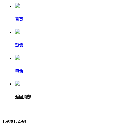
首页
短信
电话
返回顶部
15979102568