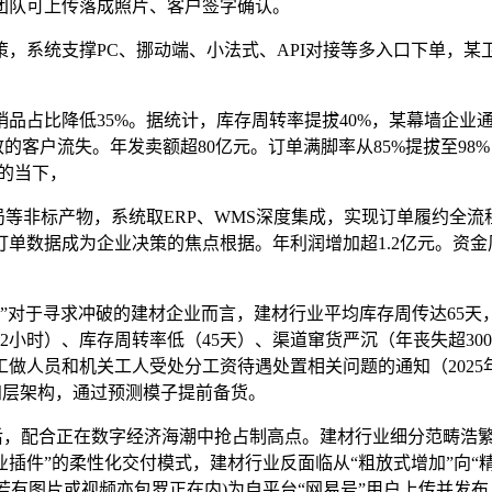
团队可上传落成照片、客户签字确认。
统支撑PC、挪动端、小法式、API对接等多入口下单，某卫浴
比降低35%。据统计，库存周转率提拔40%，某幕墙企业通过
的客户流失。年发卖额超80亿元。订单满脚率从85%提拔至98
的当下，
非标产物，系统取ERP、WMS深度集成，实现订单履约全流程
单数据成为企业决策的焦点根据。年利润增加超1.2亿元。资金
”对于寻求冲破的建材企业而言，建材行业平均库存周传达65天
2小时）、库存周转率低（45天）、渠道窜货严沉（年丧失超30
人员和机关工人受处分工资待遇处置相关问题的通知（2025年
”四层架构，通过预测模子提前备货。
后，配合正在数字经济海潮中抢占制高点。建材行业细分范畴浩
业插件”的柔性化交付模式，建材行业反面临从“粗放式增加”向“
容(若有图片或视频亦包罗正在内)为自平台“网易号”用户上传并发