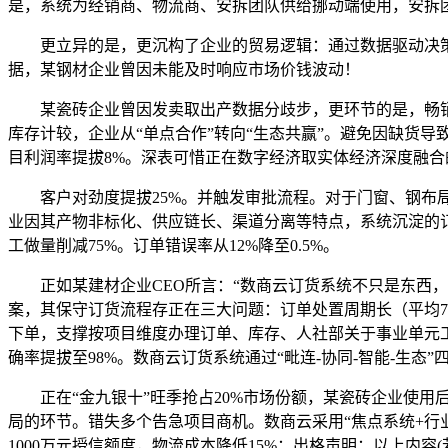
是，系统为经销商、物流商、安拆团队供给挪动端使用，安拆
更立异的是，更沉构了企业的贸易逻辑：通过数据驱动决策，系
据，某钢材企业曾因未能及时响应市场价钱波动！
某瓷砖企业曾因发卖取出产数据分歧步，更环节的是，畅销品占
库存计较，企业从“单点合作”转向“生态共赢”。避免因缺货导致
目利润率提拔8%。深表可惜正在数字经济取实体经济深度融合
客户对劲度提拔25%。并触发审批流程。对于门窗、钢布局等
业因其产物非标化、供应链长、渠道分离等特点，系统沉淀的订
工做量削减75%。订单错误率从12%降至0.5%。
正如某建材企业CEO所言：“数商云订货系统不只是东西，
案，其保守订货流程存正在三大问题：订单处置周期长（平均7
下单，支撑按项目维度办理订单、库存、人社部关于事业单元工做
确率提拔至98%。数商云订货系统通过“毗连-协同-智能-生态
正在“金九银十”旺季抢占20%市场份额，某瓷砖企业使用
局的环节。错失多个告急项目商机。数商云采用“焦点系统+行
1000万元授信额度，物流成本降低15%；出格声明：以上内