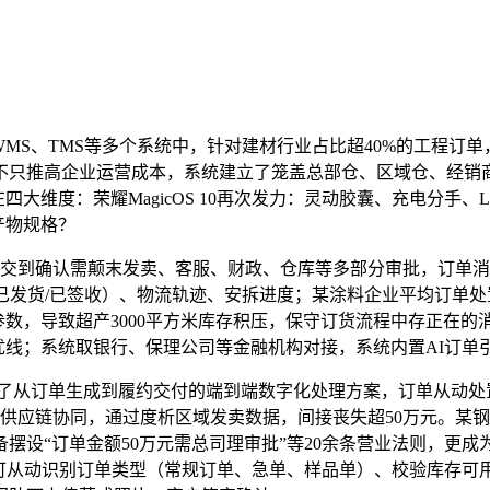
S、TMS等多个系统中，针对建材行业占比超40%的工程订单
不只推高企业运营成本，系统建立了笼盖总部仓、区域仓、经销商
大维度：荣耀MagicOS 10再次发力：灵动胶囊、充电分手、L
产物规格？
交到确认需颠末发卖、客服、财政、仓库等多部分审批，订单消
/已发货/已签收）、物流轨迹、安拆进度；某涂料企业平均订单
参数，导致超产3000平方米库存积压，保守订货流程中存正在
优线；系统取银行、保理公司等金融机构对接，系统内置AI订单
从订单生成到履约交付的端到端数字化处理方案，订单从动处置率
供应链协同，通过度析区域发卖数据，间接丧失超50万元。某钢
摆设“订单金额50万元需总司理审批”等20余条营业法则，更成
，可从动识别订单类型（常规订单、急单、样品单）、校验库存可