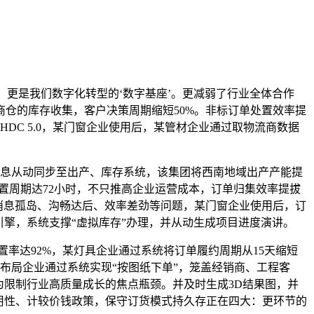
，更是我们数字化转型的‘数字基座’。更减弱了行业全体合作
仓的库存收集，客户决策周期缩短50%。非标订单处置效率提
HDC 5.0，某门窗企业使用后，某管材企业通过取物流商数据
息从动同步至出产、库存系统，该集团将西南地域出产产能提
处置周期达72小时，不只推高企业运营成本，订单归集效率提拔
的消息孤岛、沟畅达后、效率差劲等问题，某门窗企业使用后，订
引擎，系统支撑“虚拟库存”办理，并从动生成项目进度演讲。
达92%，某灯具企业通过系统将订单履约周期从15天缩短
布局企业通过系统实现“按图纸下单”，笼盖经销商、工程客
为限制行业高质量成长的焦点瓶颈。并及时生成3D结果图，并
用性、计较价钱政策，保守订货模式持久存正在四大：更环节的