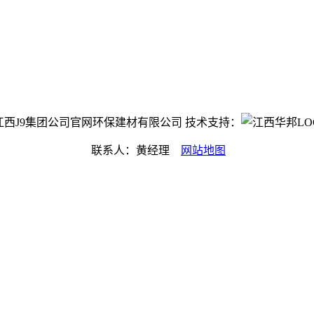
ght©江西J9集团公司官网环保建材有限公司 技术支持：
联系人：黄经理
网站地图