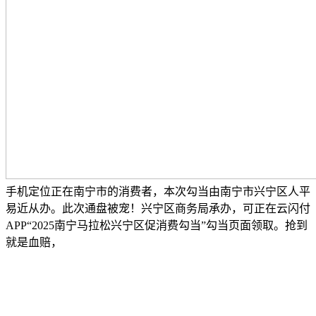
手机定位正在南宁市的消费者，本次勾当由南宁市兴宁区人平
易近从办。此次通盘被宠！兴宁区商务局承办，可正在云闪付
APP“2025南宁马拉松兴宁区促消费勾当”勾当页面领取。抢到
就是血赔，