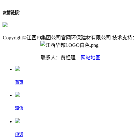
友情链接：
Copyright©江西J9集团公司官网环保建材有限公司 技术支持：
联系人：黄经理
网站地图
首页
短信
电话