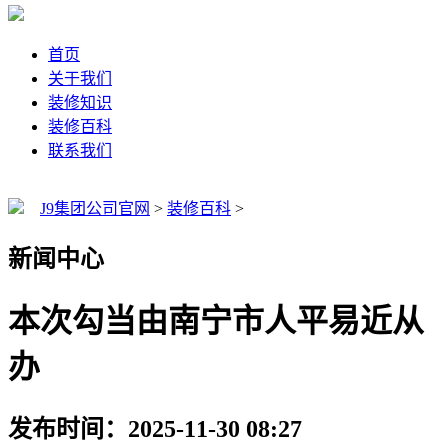
首页
关于我们
装修知识
装修百科
联系我们
J9集团公司官网
>
装修百科
>
新闻中心
本次勾当由南宁市人平易近从
办
发布时间：2025-11-30 08:27