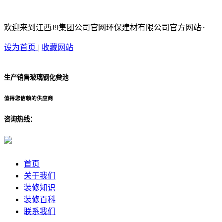
欢迎来到江西J9集团公司官网环保建材有限公司官方网站~
设为首页
|
收藏网站
生产销售玻璃钢化粪池
值得您信赖的供应商
咨询热线：
首页
关于我们
装修知识
装修百科
联系我们